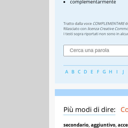
complementarmente
Tratto dalla voce
COMPLEMENTARE
d
Rilasciato con
licenza Creative Commo
I testi sopra riportati non sono in alc
A
B
C
D
E
F
G
H
I
J
Più modi di dire:
C
secondario
,
aggiuntivo
,
acce