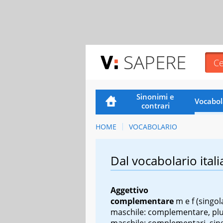
SAPERE
Sinonimi e
Vocabol
contrari
HOME
VOCABOLARIO
Dal vocabolario itali
Aggettivo
complementare
m
e
f
(singol
maschile: complementare, plu
maschile: complementari, sin