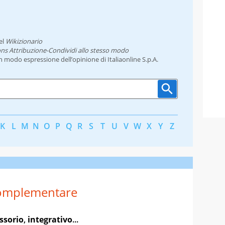
el
Wikizionario
ns Attribuzione-Condividi allo stesso modo
un modo espressione dell’opinione di Italiaonline S.p.A.
K
L
M
N
O
P
Q
R
S
T
U
V
W
X
Y
Z
omplementare
ssorio
,
integrativo
...