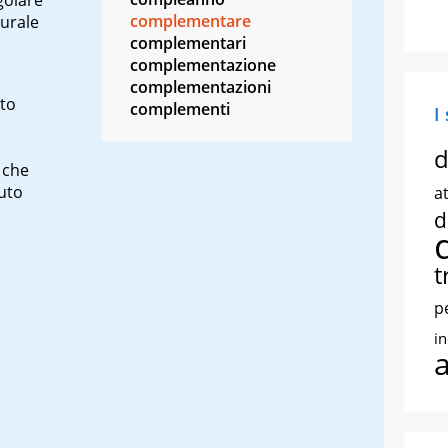
complementare
urale
complementari
complementazione
complementazioni
tto
complementi
I
d
 che
uto
at
d
t
p
i