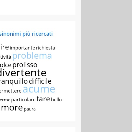
 sinonimi più ricercati
ire
importante
richiesta
problema
tività
prolisso
olce
divertente
ranquillo
difficile
acume
ermettere
fare
particolare
bello
nerme
amore
paura