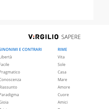
SAPERE
SINONIMI E CONTRARI
RIME
Libertà
Vita
Facile
Sole
Pragmatico
Casa
Conoscenza
Mare
Riassunto
Amore
Paradigma
Cuore
Gioia
Amici