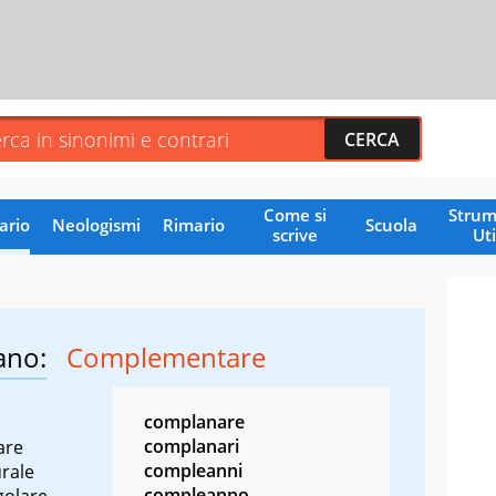
Come si
Strum
ario
Neologismi
Rimario
Scuola
scrive
Uti
ano:
Complementare
complanare
complanari
are
compleanni
rale
compleanno
golare