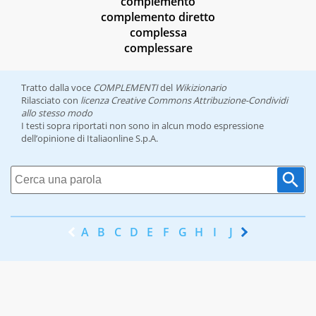
complemento
complemento diretto
complessa
complessare
Tratto dalla voce
COMPLEMENTI
del
Wikizionario
Rilasciato con
licenza Creative Commons Attribuzione-Condividi
allo stesso modo
I testi sopra riportati non sono in alcun modo espressione
dell’opinione di Italiaonline S.p.A.
A
B
C
D
E
F
G
H
I
J
K
L
M
N