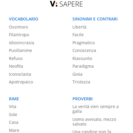
SAPERE
VOCABOLARIO
SINONIMI E CONTRARI
Ossimoro
Libertà
Filantropo
Facile
Idiosincrasia
Pragmatico
Pusillanime
Conoscenza
Refuso
Riassunto
Neofita
Paradigma
Iconoclasta
Gioia
Apotropaico
Tristezza
RIME
PROVERBI
Vita
La verità vien sempre a
galla
Sole
Uomo avvisato, mezzo
Casa
salvato
Mare
Una rondine non fa