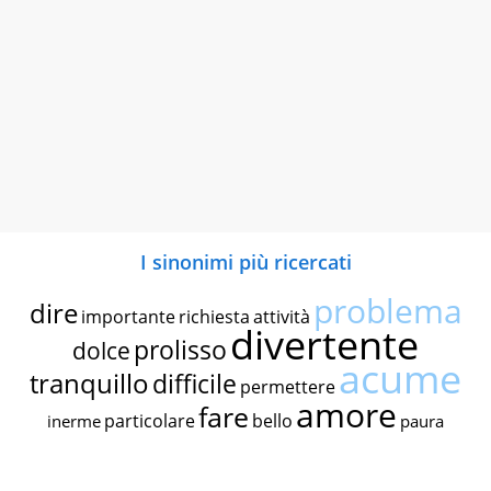
I sinonimi più ricercati
problema
dire
importante
richiesta
attività
divertente
prolisso
dolce
acume
tranquillo
difficile
permettere
amore
fare
particolare
bello
inerme
paura