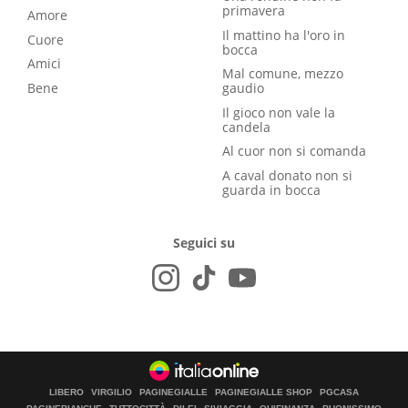
primavera
Amore
Il mattino ha l'oro in
Cuore
bocca
Amici
Mal comune, mezzo
Bene
gaudio
Il gioco non vale la
candela
Al cuor non si comanda
A caval donato non si
guarda in bocca
Seguici su
LIBERO
VIRGILIO
PAGINEGIALLE
PAGINEGIALLE SHOP
PGCASA