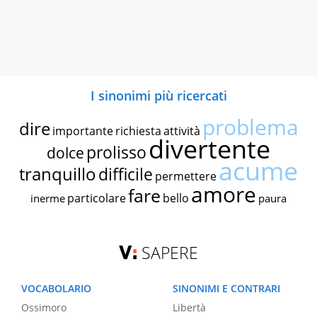
I sinonimi più ricercati
problema
dire
importante
richiesta
attività
divertente
prolisso
dolce
acume
tranquillo
difficile
permettere
amore
fare
particolare
bello
inerme
paura
SAPERE
VOCABOLARIO
SINONIMI E CONTRARI
Ossimoro
Libertà