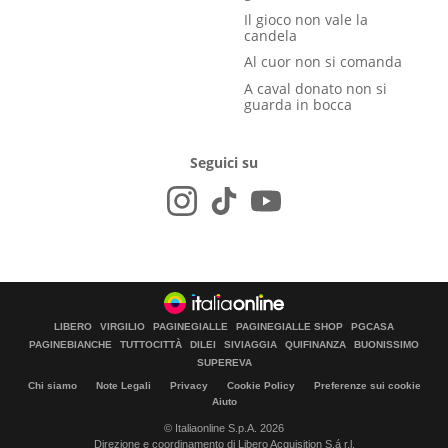
Il gioco non vale la
candela
Al cuor non si comanda
A caval donato non si
guarda in bocca
Seguici su
LIBERO
VIRGILIO
PAGINEGIALLE
PAGINEGIALLE SHOP
PGCASA
PAGINEBIANCHE
TUTTOCITTÀ
DILEI
SIVIAGGIA
QUIFINANZA
BUONISSIMO
SUPEREVA
Chi siamo
Note Legali
Privacy
Cookie Policy
Preferenze sui cookie
Aiuto
© Italiaonline S.p.A. 2026
Direzione e coordinamento di Libero Acquisition S.á r.l.