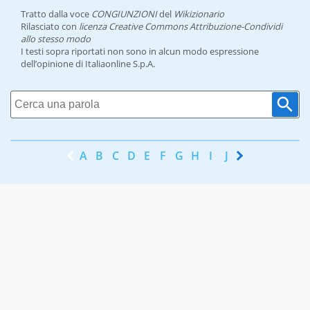
Tratto dalla voce
CONGIUNZIONI
del
Wikizionario
Rilasciato con
licenza Creative Commons Attribuzione-Condividi
allo stesso modo
I testi sopra riportati non sono in alcun modo espressione
dell’opinione di Italiaonline S.p.A.
A
B
C
D
E
F
G
H
I
J
K
L
M
N