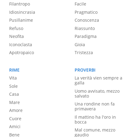
Filantropo
Facile
Idiosincrasia
Pragmatico
Pusillanime
Conoscenza
Refuso
Riassunto
Neofita
Paradigma
Iconoclasta
Gioia
Apotropaico
Tristezza
RIME
PROVERBI
Vita
La verità vien sempre a
galla
Sole
Uomo avvisato, mezzo
Casa
salvato
Mare
Una rondine non fa
primavera
Amore
Il mattino ha l'oro in
Cuore
bocca
Amici
Mal comune, mezzo
Bene
gaudio