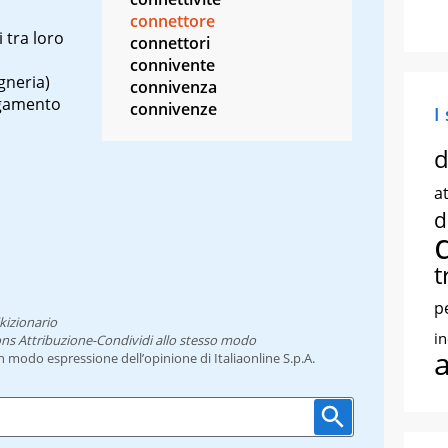
connettore
 tra loro
connettori
connivente
gneria)
connivenza
egamento
connivenze
I
d
at
d
t
p
kizionario
i
ns Attribuzione-Condividi allo stesso modo
un modo espressione dell’opinione di Italiaonline S.p.A.