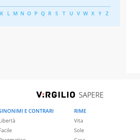
K
L
M
N
O
P
Q
R
S
T
U
V
W
X
Y
Z
SAPERE
SINONIMI E CONTRARI
RIME
Libertà
Vita
Facile
Sole