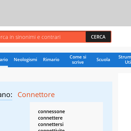
Come si
Strum
ario
Neologismi
Rimario
Scuola
scrive
Uti
ano:
Connettore
connessone
connettere
connettersi
connettivite