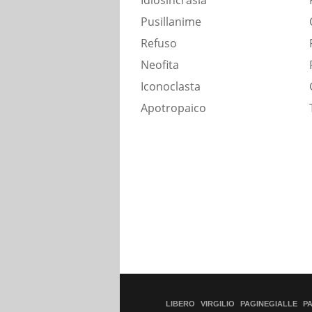
Idiosincrasia
Pusillanime
Refuso
Neofita
Iconoclasta
Apotropaico
LIBERO
VIRGILIO
PAGINEGIALLE
P