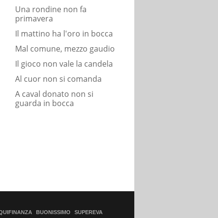
Una rondine non fa
primavera
Il mattino ha l'oro in bocca
Mal comune, mezzo gaudio
Il gioco non vale la candela
Al cuor non si comanda
A caval donato non si
guarda in bocca
QUIFINANZA
BUONISSIMO
SUPEREVA