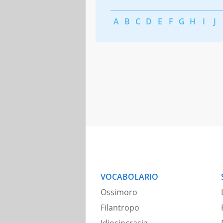
A
B
C
D
E
F
G
H
I
J
VOCABOLARIO
Ossimoro
Filantropo