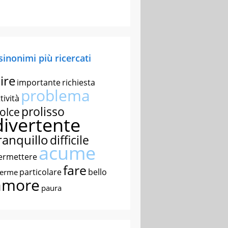
 sinonimi più ricercati
ire
importante
richiesta
problema
tività
prolisso
olce
divertente
ranquillo
difficile
acume
ermettere
fare
particolare
bello
nerme
amore
paura