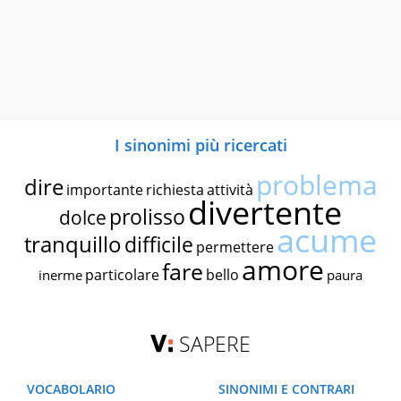
I sinonimi più ricercati
problema
dire
importante
richiesta
attività
divertente
prolisso
dolce
acume
tranquillo
difficile
permettere
amore
fare
particolare
bello
inerme
paura
SAPERE
VOCABOLARIO
SINONIMI E CONTRARI