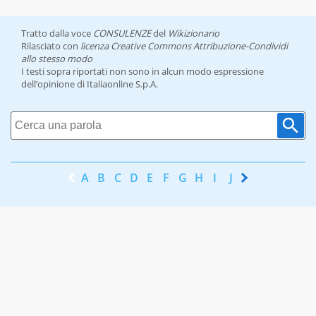
Tratto dalla voce
CONSULENZE
del
Wikizionario
Rilasciato con
licenza Creative Commons Attribuzione-Condividi
allo stesso modo
I testi sopra riportati non sono in alcun modo espressione
dell’opinione di Italiaonline S.p.A.
A
B
C
D
E
F
G
H
I
J
K
L
M
N