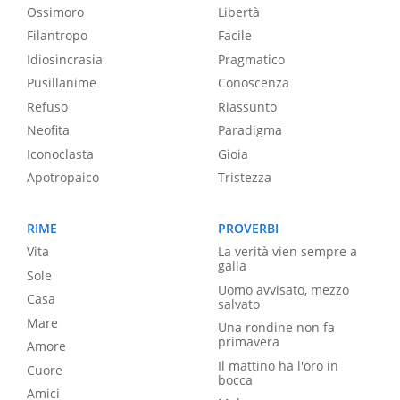
Ossimoro
Libertà
Filantropo
Facile
Idiosincrasia
Pragmatico
Pusillanime
Conoscenza
Refuso
Riassunto
Neofita
Paradigma
Iconoclasta
Gioia
Apotropaico
Tristezza
RIME
PROVERBI
Vita
La verità vien sempre a
galla
Sole
Uomo avvisato, mezzo
Casa
salvato
Mare
Una rondine non fa
primavera
Amore
Il mattino ha l'oro in
Cuore
bocca
Amici