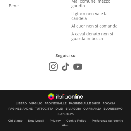
Mal comune, mezzo
Bene
gaudio
Il gioco non vale la
candela
Al cuor non si comanda
A caval donato non si
guarda in bocca
Seguici su
LIBERO
VIRGILIO
PAGINEGIALLE
PAGINEGIALLE SHOP
PGCASA
PAGINEBIANCHE
TUTTOCITTÀ
DILEI
SIVIAGGIA
QUIFINANZA
BUONISSIMO
SUPEREVA
Chi siamo
Note Legali
Privacy
Cookie Policy
Preferenze sui cookie
Aiuto