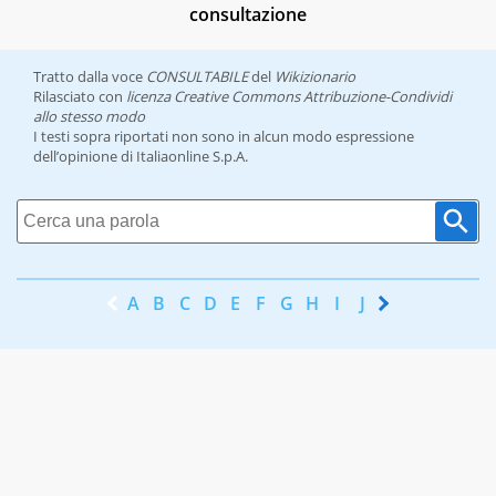
consultazione
Tratto dalla voce
CONSULTABILE
del
Wikizionario
Rilasciato con
licenza Creative Commons Attribuzione-Condividi
allo stesso modo
I testi sopra riportati non sono in alcun modo espressione
dell’opinione di Italiaonline S.p.A.
A
B
C
D
E
F
G
H
I
J
K
L
M
N