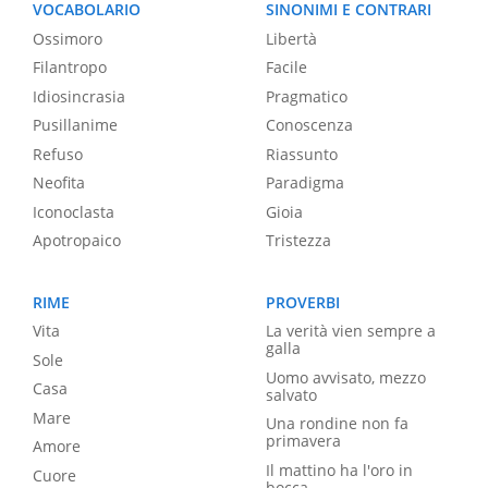
VOCABOLARIO
SINONIMI E CONTRARI
Ossimoro
Libertà
Filantropo
Facile
Idiosincrasia
Pragmatico
Pusillanime
Conoscenza
Refuso
Riassunto
Neofita
Paradigma
Iconoclasta
Gioia
Apotropaico
Tristezza
RIME
PROVERBI
Vita
La verità vien sempre a
galla
Sole
Uomo avvisato, mezzo
Casa
salvato
Mare
Una rondine non fa
primavera
Amore
Il mattino ha l'oro in
Cuore
bocca