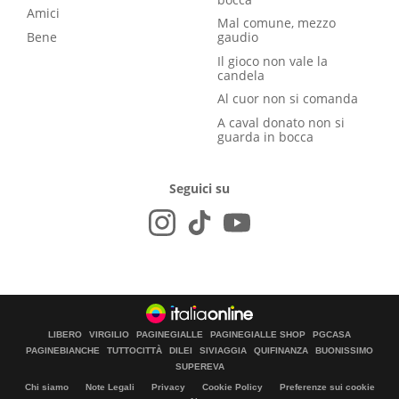
Amici
Mal comune, mezzo
Bene
gaudio
Il gioco non vale la
candela
Al cuor non si comanda
A caval donato non si
guarda in bocca
Seguici su
LIBERO
VIRGILIO
PAGINEGIALLE
PAGINEGIALLE SHOP
PGCASA
PAGINEBIANCHE
TUTTOCITTÀ
DILEI
SIVIAGGIA
QUIFINANZA
BUONISSIMO
SUPEREVA
Chi siamo
Note Legali
Privacy
Cookie Policy
Preferenze sui cookie