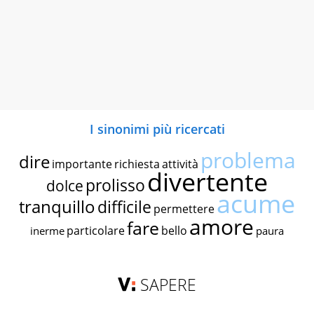
I sinonimi più ricercati
problema
dire
importante
richiesta
attività
divertente
prolisso
dolce
acume
tranquillo
difficile
permettere
amore
fare
particolare
bello
inerme
paura
SAPERE