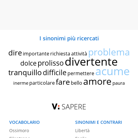
I sinonimi più ricercati
problema
dire
importante
richiesta
attività
divertente
prolisso
dolce
acume
tranquillo
difficile
permettere
amore
fare
particolare
bello
inerme
paura
SAPERE
VOCABOLARIO
SINONIMI E CONTRARI
Ossimoro
Libertà