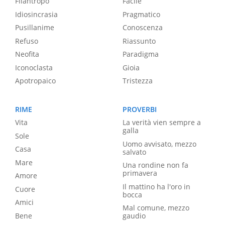
Filantropo
Facile
Idiosincrasia
Pragmatico
Pusillanime
Conoscenza
Refuso
Riassunto
Neofita
Paradigma
Iconoclasta
Gioia
Apotropaico
Tristezza
RIME
PROVERBI
Vita
La verità vien sempre a
galla
Sole
Uomo avvisato, mezzo
Casa
salvato
Mare
Una rondine non fa
primavera
Amore
Il mattino ha l'oro in
Cuore
bocca
Amici
Mal comune, mezzo
Bene
gaudio