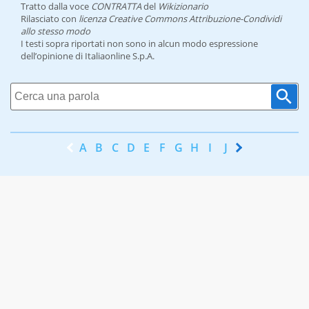
Tratto dalla voce
CONTRATTA
del
Wikizionario
Rilasciato con
licenza Creative Commons Attribuzione-Condividi
allo stesso modo
I testi sopra riportati non sono in alcun modo espressione
dell’opinione di Italiaonline S.p.A.
A
B
C
D
E
F
G
H
I
J
K
L
M
N