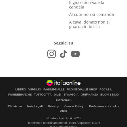
Il gioco non vale la
candela
Al cuor non si comanda
A caval donato non si
guarda in bocca
Seguici su
LIBERO
VIRGILIO
PAGINEGIALLE
PAGINEGIALLE SHOP
PGCASA
PAGINEBIANCHE
TUTTOCITTÀ
DILEI
SIVIAGGIA
QUIFINANZA
BUONISSIMO
SUPEREVA
Chi siamo
Note Legali
Privacy
Cookie Policy
Preferenze sui cookie
Aiuto
© Italiaonline S.p.A. 2026
Direzione e coordinamento di Libero Acquisition S.á r.l.