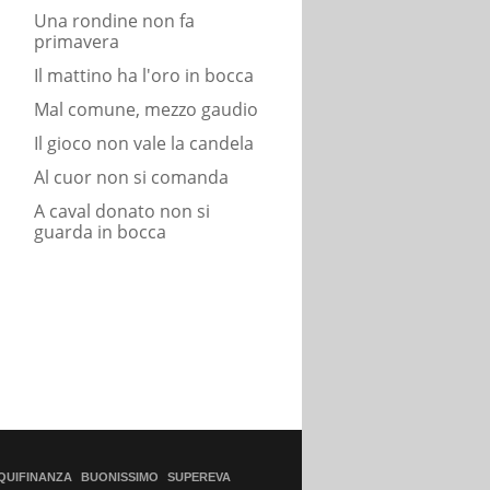
Una rondine non fa
primavera
Il mattino ha l'oro in bocca
Mal comune, mezzo gaudio
Il gioco non vale la candela
Al cuor non si comanda
A caval donato non si
guarda in bocca
QUIFINANZA
BUONISSIMO
SUPEREVA