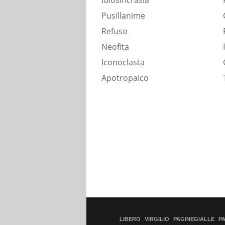
Idiosincrasia
Pusillanime
Refuso
Neofita
Iconoclasta
Apotropaico
LIBERO
VIRGILIO
PAGINEGIALLE
P