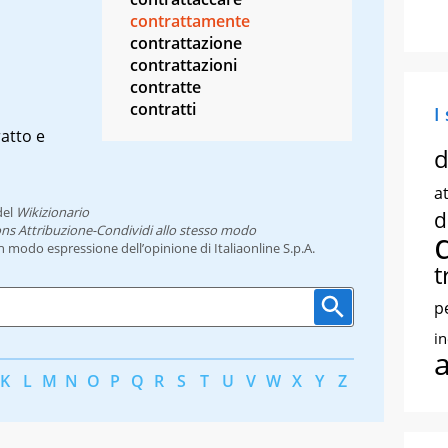
contrattamente
contrattazione
contrattazioni
contratte
contratti
I
atto e
d
at
el
Wikizionario
d
ns Attribuzione-Condividi allo stesso modo
un modo espressione dell’opinione di Italiaonline S.p.A.
t
p
i
K
L
M
N
O
P
Q
R
S
T
U
V
W
X
Y
Z