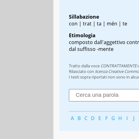
Sillabazione
con | trat | ta | mén | te
Etimologia
composto dall'aggettivo contr
dal suffisso -mente
Tratto dalla voce
CONTRATTAMENTE
d
Rilasciato con
licenza Creative Commo
I testi sopra riportati non sono in alc
A
B
C
D
E
F
G
H
I
J