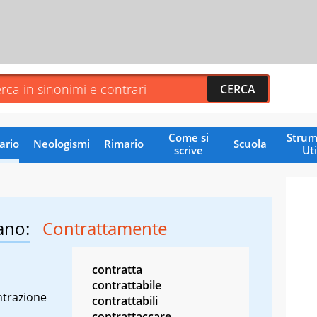
Come si
Strum
ario
Neologismi
Rimario
Scuola
scrive
Uti
ano:
Contrattamente
contratta
contrattabile
ntrazione
contrattabili
contrattaccare