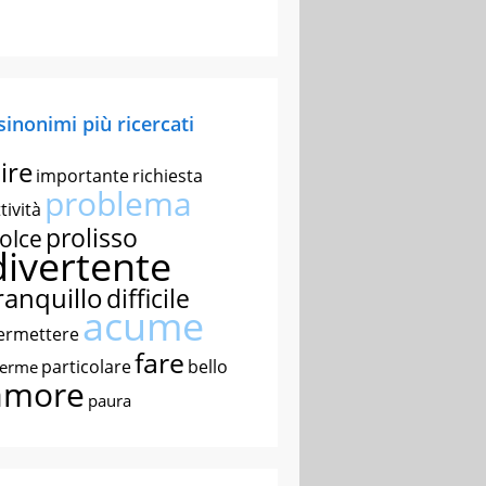
 sinonimi più ricercati
ire
importante
richiesta
problema
tività
prolisso
olce
divertente
ranquillo
difficile
acume
ermettere
fare
particolare
bello
nerme
amore
paura