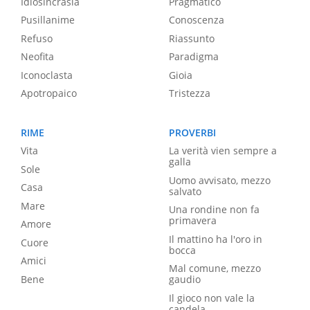
Idiosincrasia
Pragmatico
Pusillanime
Conoscenza
Refuso
Riassunto
Neofita
Paradigma
Iconoclasta
Gioia
Apotropaico
Tristezza
RIME
PROVERBI
Vita
La verità vien sempre a
galla
Sole
Uomo avvisato, mezzo
Casa
salvato
Mare
Una rondine non fa
primavera
Amore
Il mattino ha l'oro in
Cuore
bocca
Amici
Mal comune, mezzo
Bene
gaudio
Il gioco non vale la
candela