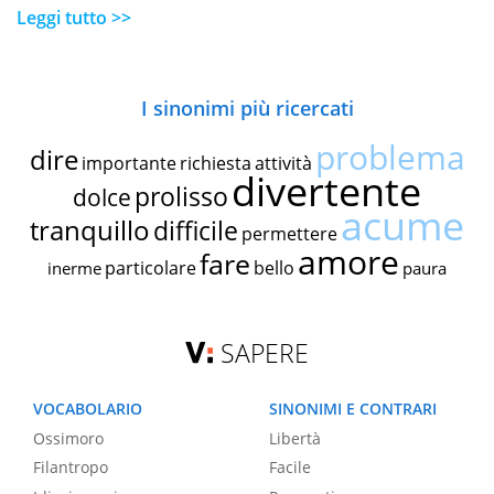
Leggi tutto >>
I sinonimi più ricercati
problema
dire
importante
richiesta
attività
divertente
prolisso
dolce
acume
tranquillo
difficile
permettere
amore
fare
particolare
bello
inerme
paura
SAPERE
VOCABOLARIO
SINONIMI E CONTRARI
Ossimoro
Libertà
Filantropo
Facile