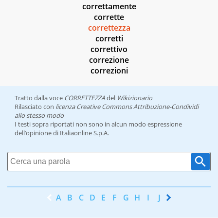
correttamente
corrette
correttezza
corretti
correttivo
correzione
correzioni
Tratto dalla voce
CORRETTEZZA
del
Wikizionario
Rilasciato con
licenza Creative Commons Attribuzione-Condividi
allo stesso modo
I testi sopra riportati non sono in alcun modo espressione
dell’opinione di Italiaonline S.p.A.
A
B
C
D
E
F
G
H
I
J
K
L
M
N