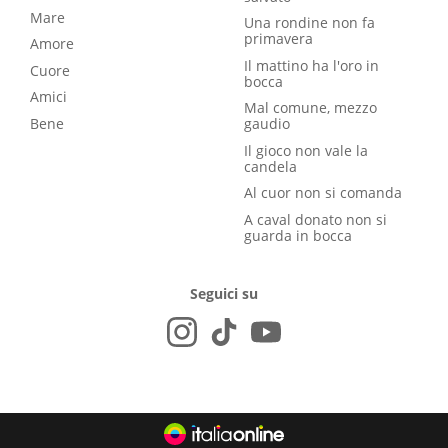
Mare
Una rondine non fa
primavera
Amore
Il mattino ha l'oro in
Cuore
bocca
Amici
Mal comune, mezzo
Bene
gaudio
Il gioco non vale la
candela
Al cuor non si comanda
A caval donato non si
guarda in bocca
Seguici su