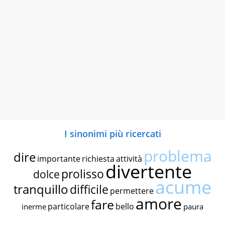
I sinonimi più ricercati
problema
dire
importante
richiesta
attività
divertente
prolisso
dolce
acume
tranquillo
difficile
permettere
amore
fare
particolare
bello
inerme
paura