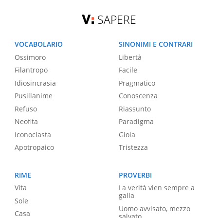
SAPERE
VOCABOLARIO
SINONIMI E CONTRARI
Ossimoro
Libertà
Filantropo
Facile
Idiosincrasia
Pragmatico
Pusillanime
Conoscenza
Refuso
Riassunto
Neofita
Paradigma
Iconoclasta
Gioia
Apotropaico
Tristezza
RIME
PROVERBI
Vita
La verità vien sempre a
galla
Sole
Uomo avvisato, mezzo
Casa
salvato