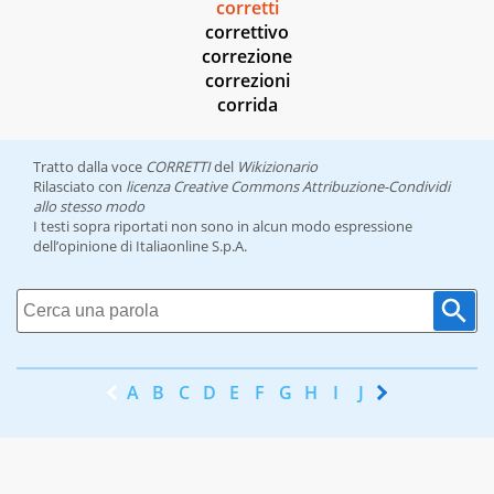
corretti
correttivo
correzione
correzioni
corrida
Tratto dalla voce
CORRETTI
del
Wikizionario
Rilasciato con
licenza Creative Commons Attribuzione-Condividi
allo stesso modo
I testi sopra riportati non sono in alcun modo espressione
dell’opinione di Italiaonline S.p.A.
A
B
C
D
E
F
G
H
I
J
K
L
M
N