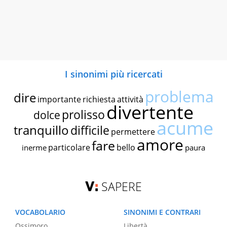
I sinonimi più ricercati
problema
dire
importante
richiesta
attività
divertente
prolisso
dolce
acume
tranquillo
difficile
permettere
amore
fare
particolare
bello
inerme
paura
SAPERE
VOCABOLARIO
SINONIMI E CONTRARI
Ossimoro
Libertà