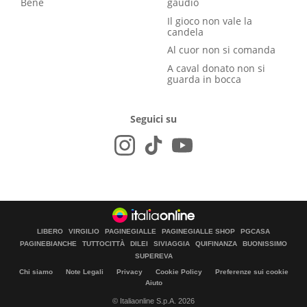
Bene
gaudio
Il gioco non vale la
candela
Al cuor non si comanda
A caval donato non si
guarda in bocca
Seguici su
LIBERO
VIRGILIO
PAGINEGIALLE
PAGINEGIALLE SHOP
PGCASA
PAGINEBIANCHE
TUTTOCITTÀ
DILEI
SIVIAGGIA
QUIFINANZA
BUONISSIMO
SUPEREVA
Chi siamo
Note Legali
Privacy
Cookie Policy
Preferenze sui cookie
Aiuto
© Italiaonline S.p.A. 2026