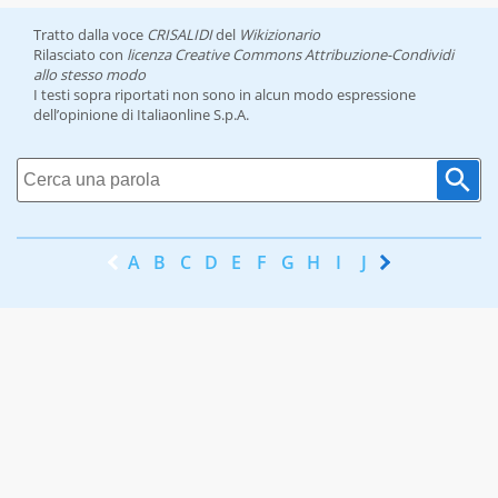
Tratto dalla voce
CRISALIDI
del
Wikizionario
Rilasciato con
licenza Creative Commons Attribuzione-Condividi
allo stesso modo
I testi sopra riportati non sono in alcun modo espressione
dell’opinione di Italiaonline S.p.A.
A
B
C
D
E
F
G
H
I
J
K
L
M
N