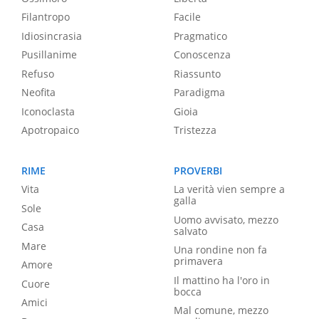
Filantropo
Facile
Idiosincrasia
Pragmatico
Pusillanime
Conoscenza
Refuso
Riassunto
Neofita
Paradigma
Iconoclasta
Gioia
Apotropaico
Tristezza
RIME
PROVERBI
Vita
La verità vien sempre a
galla
Sole
Uomo avvisato, mezzo
Casa
salvato
Mare
Una rondine non fa
primavera
Amore
Il mattino ha l'oro in
Cuore
bocca
Amici
Mal comune, mezzo