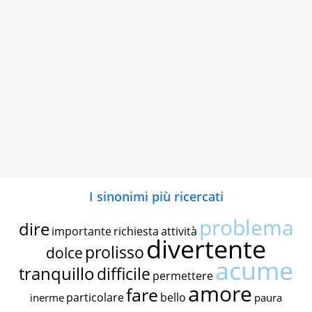
I sinonimi più ricercati
problema
dire
importante
richiesta
attività
divertente
prolisso
dolce
acume
tranquillo
difficile
permettere
amore
fare
particolare
bello
inerme
paura