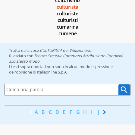
culturismo
culturista
culturiste
culturisti
cumarina
cumene
Tratto dalla voce
CULTURISTA
del
Wikizionario
Rilasciato con
licenza Creative Commons Attribuzione-Condividi
allo stesso modo
I testi sopra riportati non sono in alcun modo espressione
dell’opinione di Italiaonline S.p.A.
A
B
C
D
E
F
G
H
I
J
K
L
M
N