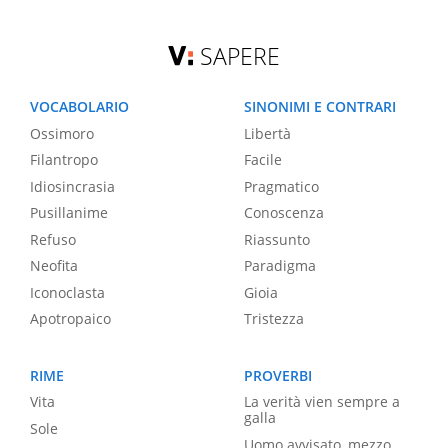
SAPERE
VOCABOLARIO
SINONIMI E CONTRARI
Ossimoro
Libertà
Filantropo
Facile
Idiosincrasia
Pragmatico
Pusillanime
Conoscenza
Refuso
Riassunto
Neofita
Paradigma
Iconoclasta
Gioia
Apotropaico
Tristezza
RIME
PROVERBI
Vita
La verità vien sempre a
galla
Sole
Uomo avvisato, mezzo