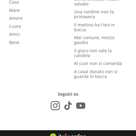
Casa
salvato
Mare
Una rondine non fa
primavera
Amore
Il mattino ha l'oro in
Cuore
bocca
Amici
Mal comune, mezzo
Bene
gaudio
Il gioco non vale la
candela
Al cuor non si comanda
A caval donato non si
guarda in bocca
Seguici su