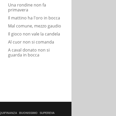
Una rondine non fa
primavera
Il mattino ha l'oro in bocca
Mal comune, mezzo gaudio
Il gioco non vale la candela
Al cuor non si comanda
A caval donato non si
guarda in bocca
QUIFINANZA
BUONISSIMO
SUPEREVA