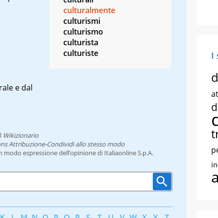
culturalmente
culturismi
culturismo
culturista
culturiste
I
d
rale
e dal
at
d
t
l
Wikizionario
ns Attribuzione-Condividi allo stesso modo
p
un modo espressione dell’opinione di Italiaonline S.p.A.
i
K
L
M
N
O
P
Q
R
S
T
U
V
W
X
Y
Z