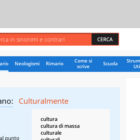
Come si
Strum
ario
Neologismi
Rimario
Scuola
scrive
Uti
ano:
Culturalmente
cultura
cultura di massa
culturale
dal punto
culturali