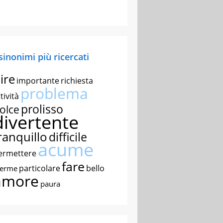
 sinonimi più ricercati
ire
importante
richiesta
problema
tività
prolisso
olce
divertente
ranquillo
difficile
acume
ermettere
fare
particolare
bello
nerme
amore
paura