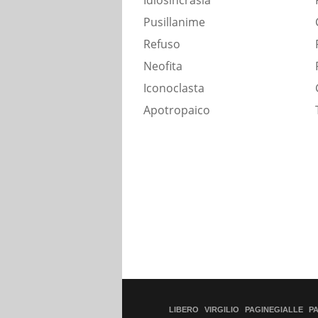
Idiosincrasia
Pusillanime
Refuso
Neofita
Iconoclasta
Apotropaico
LIBERO
VIRGILIO
PAGINEGIALLE
P