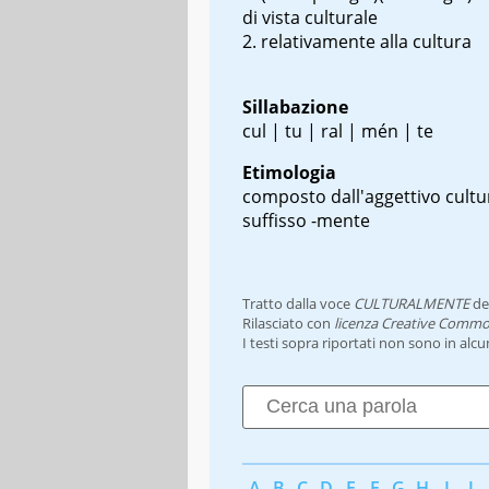
di vista culturale
relativamente alla cultura
Sillabazione
cul | tu | ral | mén | te
Etimologia
composto dall'aggettivo
cultu
suffisso
-mente
Tratto dalla voce
CULTURALMENTE
de
Rilasciato con
licenza Creative Commo
I testi sopra riportati non sono in alc
A
B
C
D
E
F
G
H
I
J