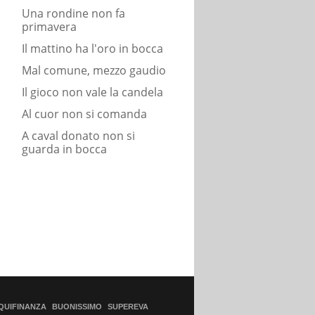
Una rondine non fa
primavera
Il mattino ha l'oro in bocca
Mal comune, mezzo gaudio
Il gioco non vale la candela
Al cuor non si comanda
A caval donato non si
guarda in bocca
QUIFINANZA
BUONISSIMO
SUPEREVA