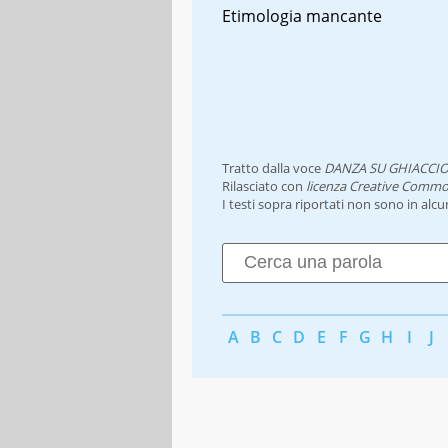
Etimologia mancante
Tratto dalla voce
DANZA SU GHIACCI
Rilasciato con
licenza Creative Commo
I testi sopra riportati non sono in alc
A
B
C
D
E
F
G
H
I
J