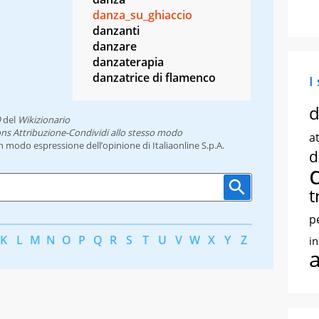
danza_su_ghiaccio
danzanti
danzare
danzaterapia
danzatrice di flamenco
I
d
O
del
Wikizionario
ns Attribuzione-Condividi allo stesso modo
at
un modo espressione dell’opinione di Italiaonline S.p.A.
d
t
p
K
L
M
N
O
P
Q
R
S
T
U
V
W
X
Y
Z
i