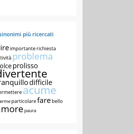
 sinonimi più ricercati
ire
importante
richiesta
problema
tività
prolisso
olce
divertente
ranquillo
difficile
acume
ermettere
fare
particolare
bello
nerme
amore
paura