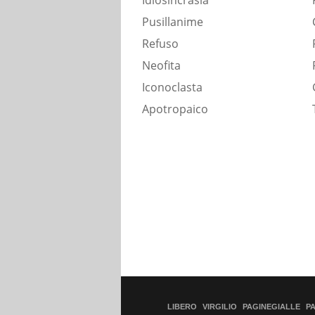
Idiosincrasia
Pusillanime
Refuso
Neofita
Iconoclasta
Apotropaico
LIBERO
VIRGILIO
PAGINEGIALLE
P