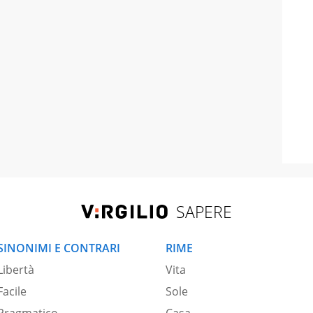
SAPERE
SINONIMI E CONTRARI
RIME
Libertà
Vita
Facile
Sole