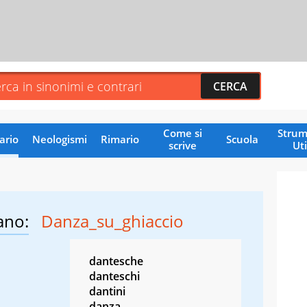
Come si
Strum
ario
Neologismi
Rimario
Scuola
scrive
Uti
ano:
Danza_su_ghiaccio
dantesche
danteschi
dantini
danza