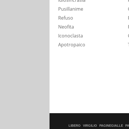
Idiosincrasia
Pusillanime
Refuso
Neofita
Iconoclasta
Apotropaico
LIBERO
VIRGILIO
PAGINEGIALLE
P