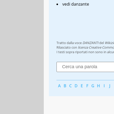
vedi danzante
Tratto dalla voce
DANZANTI
del
Wikizi
Rilasciato con
licenza Creative Commo
I testi sopra riportati non sono in alc
A
B
C
D
E
F
G
H
I
J