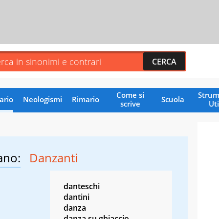
Come si
Strum
ario
Neologismi
Rimario
Scuola
scrive
Uti
ano:
Danzanti
danteschi
dantini
danza
danza su ghiaccio