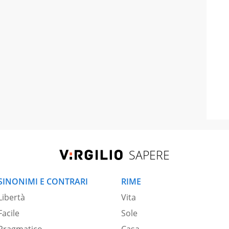
SAPERE
SINONIMI E CONTRARI
RIME
Libertà
Vita
Facile
Sole