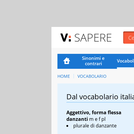
SAPERE
Sinonimi e
Vocabol
contrari
HOME
VOCABOLARIO
Dal vocabolario itali
Aggettivo, forma flessa
danzanti
m e f pl
plurale di
danzante