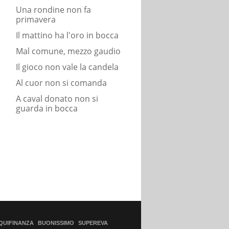
Una rondine non fa
primavera
Il mattino ha l'oro in bocca
Mal comune, mezzo gaudio
Il gioco non vale la candela
Al cuor non si comanda
A caval donato non si
guarda in bocca
QUIFINANZA
BUONISSIMO
SUPEREVA