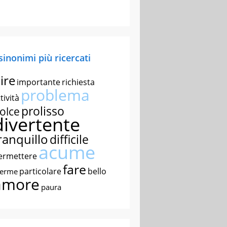
 sinonimi più ricercati
ire
importante
richiesta
problema
tività
prolisso
olce
divertente
ranquillo
difficile
acume
ermettere
fare
particolare
bello
nerme
amore
paura