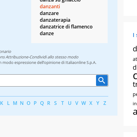
danzanti
danzare
danzaterapia
danzatrice di flamenco
danze
I
d
onario
ns Attribuzione-Condividi allo stesso modo
at
un modo espressione dell’opinione di Italiaonline S.p.A.
d
t
p
K
L
M
N
O
P
Q
R
S
T
U
V
W
X
Y
Z
i