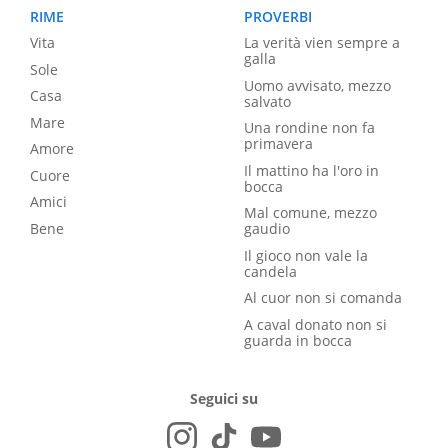
RIME
PROVERBI
Vita
La verità vien sempre a
galla
Sole
Uomo avvisato, mezzo
Casa
salvato
Mare
Una rondine non fa
primavera
Amore
Il mattino ha l'oro in
Cuore
bocca
Amici
Mal comune, mezzo
Bene
gaudio
Il gioco non vale la
candela
Al cuor non si comanda
A caval donato non si
guarda in bocca
Seguici su