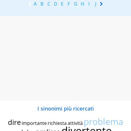
A
B
C
D
E
F
G
H
I
J
K
L
M
N
I sinonimi più ricercati
problema
dire
importante
richiesta
attività
divertente