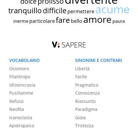
prolisso
dolce
acume
tranquillo
difficile
permettere
amore
fare
particolare
bello
inerme
paura
SAPERE
VOCABOLARIO
SINONIMI E CONTRARI
Ossimoro
Libertà
Filantropo
Facile
Idiosincrasia
Pragmatico
Pusillanime
Conoscenza
Refuso
Riassunto
Neofita
Paradigma
Iconoclasta
Gioia
Apotropaico
Tristezza