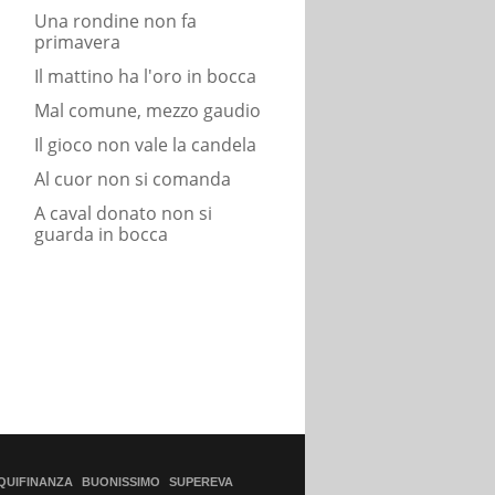
Una rondine non fa
primavera
Il mattino ha l'oro in bocca
Mal comune, mezzo gaudio
Il gioco non vale la candela
Al cuor non si comanda
A caval donato non si
guarda in bocca
QUIFINANZA
BUONISSIMO
SUPEREVA