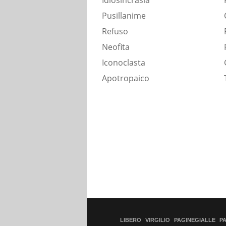
Idiosincrasia
Pusillanime
Refuso
Neofita
Iconoclasta
Apotropaico
LIBERO
VIRGILIO
PAGINEGIALLE
P