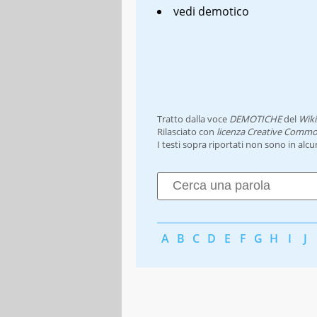
vedi demotico
Tratto dalla voce
DEMOTICHE
del
Wiki
Rilasciato con
licenza Creative Commo
I testi sopra riportati non sono in alc
A
B
C
D
E
F
G
H
I
J