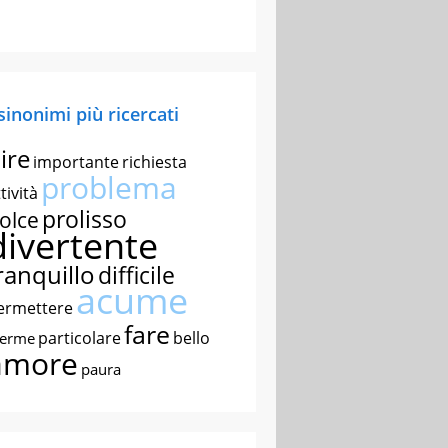
 sinonimi più ricercati
ire
importante
richiesta
problema
tività
prolisso
olce
divertente
ranquillo
difficile
acume
ermettere
fare
particolare
bello
nerme
amore
paura