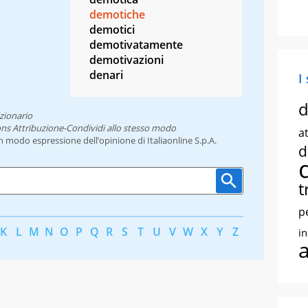
demotiche
demotici
demotivatamente
demotivazioni
denari
I
d
zionario
ns Attribuzione-Condividi allo stesso modo
at
un modo espressione dell’opinione di Italiaonline S.p.A.
d
t
p
K
L
M
N
O
P
Q
R
S
T
U
V
W
X
Y
Z
i