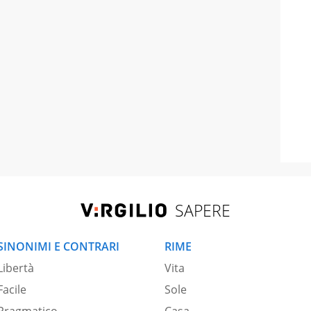
SAPERE
SINONIMI E CONTRARI
RIME
Libertà
Vita
Facile
Sole