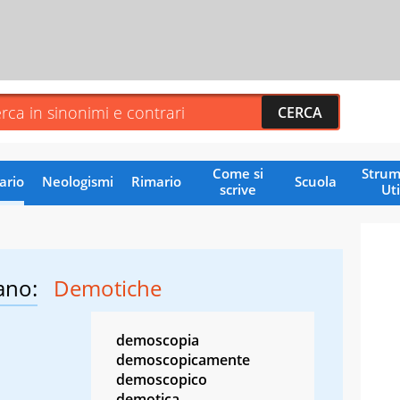
Come si
Strum
ario
Neologismi
Rimario
Scuola
scrive
Uti
ano:
Demotiche
demoscopia
demoscopicamente
demoscopico
demotica