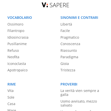
SAPERE
VOCABOLARIO
SINONIMI E CONTRARI
Ossimoro
Libertà
Filantropo
Facile
Idiosincrasia
Pragmatico
Pusillanime
Conoscenza
Refuso
Riassunto
Neofita
Paradigma
Iconoclasta
Gioia
Apotropaico
Tristezza
RIME
PROVERBI
Vita
La verità vien sempre a
galla
Sole
Uomo avvisato, mezzo
Casa
salvato
Mare