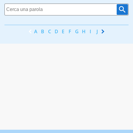
A
B
C
D
E
F
G
H
I
J
K
L
M
N