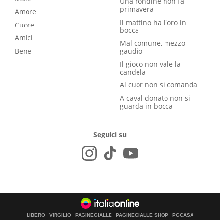
Una rondine non fa
primavera
Amore
Il mattino ha l'oro in
Cuore
bocca
Amici
Mal comune, mezzo
Bene
gaudio
Il gioco non vale la
candela
Al cuor non si comanda
A caval donato non si
guarda in bocca
Seguici su
LIBERO
VIRGILIO
PAGINEGIALLE
PAGINEGIALLE SHOP
PGCASA