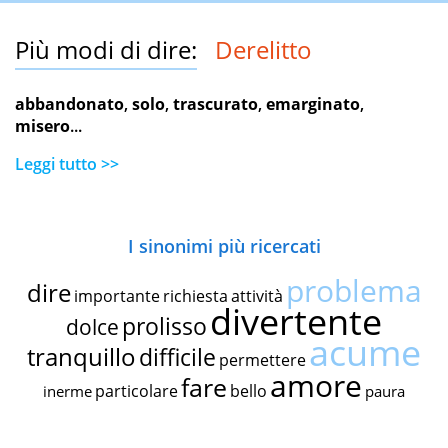
Più modi di dire:
Derelitto
abbandonato
,
solo
,
trascurato
,
emarginato
,
misero
...
Leggi tutto >>
I sinonimi più ricercati
problema
dire
importante
richiesta
attività
divertente
prolisso
dolce
acume
tranquillo
difficile
permettere
amore
fare
particolare
bello
inerme
paura