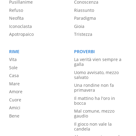
Pusillanime
Conoscenza
Refuso
Riassunto
Neofita
Paradigma
Iconoclasta
Gioia
Apotropaico
Tristezza
RIME
PROVERBI
Vita
La verità vien sempre a
galla
Sole
Uomo avvisato, mezzo
Casa
salvato
Mare
Una rondine non fa
primavera
Amore
Il mattino ha l'oro in
Cuore
bocca
Amici
Mal comune, mezzo
Bene
gaudio
Il gioco non vale la
candela