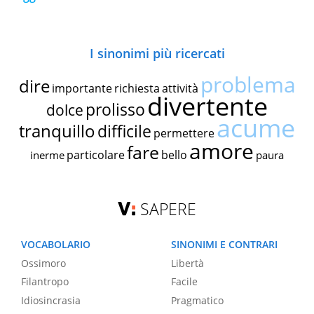
I sinonimi più ricercati
problema
dire
importante
richiesta
attività
divertente
prolisso
dolce
acume
tranquillo
difficile
permettere
amore
fare
particolare
bello
inerme
paura
SAPERE
VOCABOLARIO
SINONIMI E CONTRARI
Ossimoro
Libertà
Filantropo
Facile
Idiosincrasia
Pragmatico