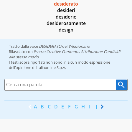
desiderato
desideri
desiderio
desiderosamente
design
Tratto dalla voce
DESIDERATO
del
Wikizionario
Rilasciato con
licenza Creative Commons Attribuzione-Condividi
allo stesso modo
I testi sopra riportati non sono in alcun modo espressione
dell’opinione di Italiaonline S.p.A.
A
B
C
D
E
F
G
H
I
J
K
L
M
N