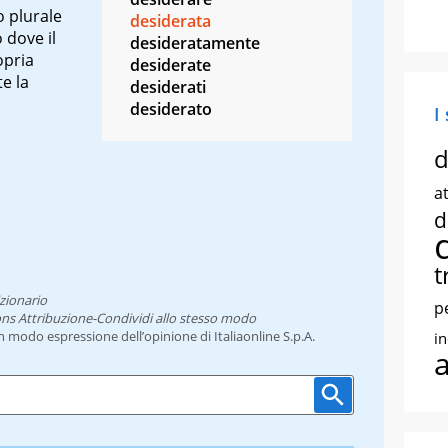
 plurale
desiderata
 dove il
desideratamente
opria
desiderate
te la
desiderati
desiderato
I
d
at
d
t
zionario
p
ns Attribuzione-Condividi allo stesso modo
un modo espressione dell’opinione di Italiaonline S.p.A.
i