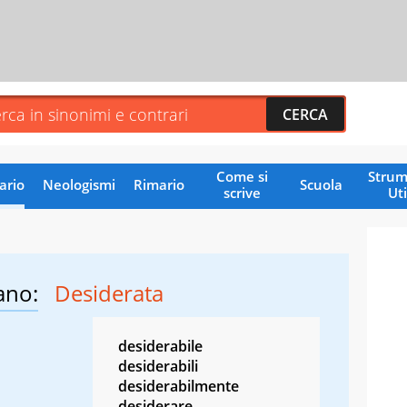
Come si
Strum
ario
Neologismi
Rimario
Scuola
scrive
Uti
ano:
Desiderata
desiderabile
desiderabili
desiderabilmente
desiderare