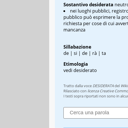
Sostantivo
desiderata
neutro
nei luoghi pubblici, registro
pubblico può esprimere la pr
richiesta per cose di cui avver
mancanza
Sillabazione
de | si | de | rà | ta
Etimologia
vedi desiderato
Tratto dalla voce
DESIDERATA
del
Wiki
Rilasciato con
licenza Creative Commo
I testi sopra riportati non sono in alc