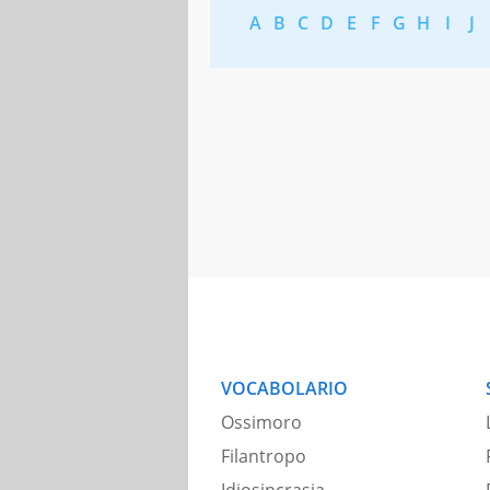
A
B
C
D
E
F
G
H
I
J
VOCABOLARIO
Ossimoro
Filantropo