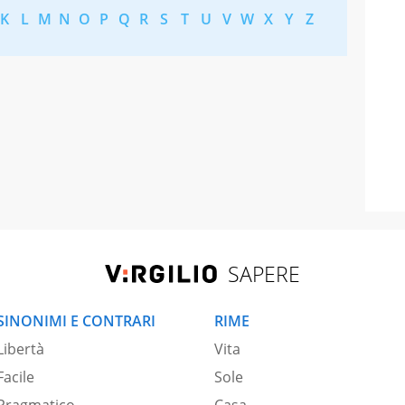
K
L
M
N
O
P
Q
R
S
T
U
V
W
X
Y
Z
SAPERE
SINONIMI E CONTRARI
RIME
Libertà
Vita
Facile
Sole