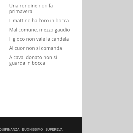
Una rondine non fa
primavera
Il mattino ha l'oro in bocca
Mal comune, mezzo gaudio
Il gioco non vale la candela
Al cuor non si comanda
A caval donato non si
guarda in bocca
QUIFINANZA
BUONISSIMO
SUPEREVA