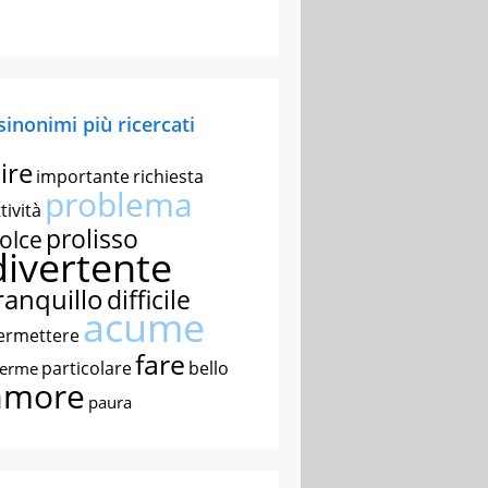
 sinonimi più ricercati
ire
importante
richiesta
problema
tività
prolisso
olce
divertente
ranquillo
difficile
acume
ermettere
fare
particolare
bello
nerme
amore
paura