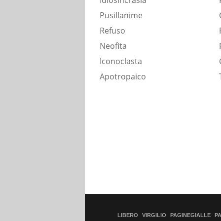
Idiosincrasia
Pusillanime
Refuso
Neofita
Iconoclasta
Apotropaico
LIBERO
VIRGILIO
PAGINEGIALLE
P