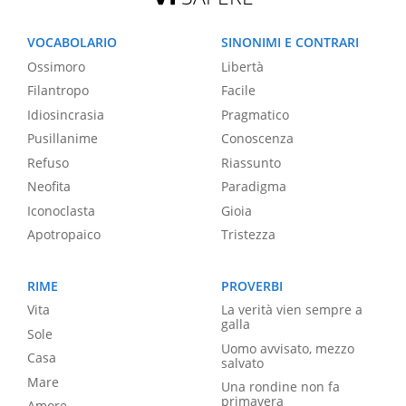
VOCABOLARIO
SINONIMI E CONTRARI
Ossimoro
Libertà
Filantropo
Facile
Idiosincrasia
Pragmatico
Pusillanime
Conoscenza
Refuso
Riassunto
Neofita
Paradigma
Iconoclasta
Gioia
Apotropaico
Tristezza
RIME
PROVERBI
Vita
La verità vien sempre a
galla
Sole
Uomo avvisato, mezzo
Casa
salvato
Mare
Una rondine non fa
primavera
Amore