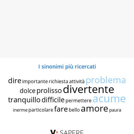
I sinonimi più ricercati
problema
dire
importante
richiesta
attività
divertente
prolisso
dolce
acume
tranquillo
difficile
permettere
amore
fare
particolare
bello
inerme
paura
SAPERE