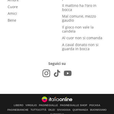
Il mattino ha l'oro in
Cuore
bocca
Amici
Mal comune, mezzo
Bene
gaudio
Il gioco non vale la
candela
Al cuor non si comanda
A caval donato non si
guarda in bocca
Seguici su
LIBERO
VIRGILIO
PAGINEGIALLE
PAGINEGIALLE SHOP
PGCASA
PAGINEBIANCHE
TUTTOCITTÀ
DILEI
SIVIAGGIA
QUIFINANZA
BUONISSIMO