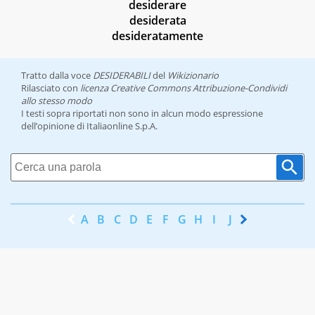
desiderare
desiderata
desideratamente
Tratto dalla voce
DESIDERABILI
del
Wikizionario
Rilasciato con
licenza Creative Commons Attribuzione-Condividi
allo stesso modo
I testi sopra riportati non sono in alcun modo espressione
dell’opinione di Italiaonline S.p.A.
A
B
C
D
E
F
G
H
I
J
K
L
M
N