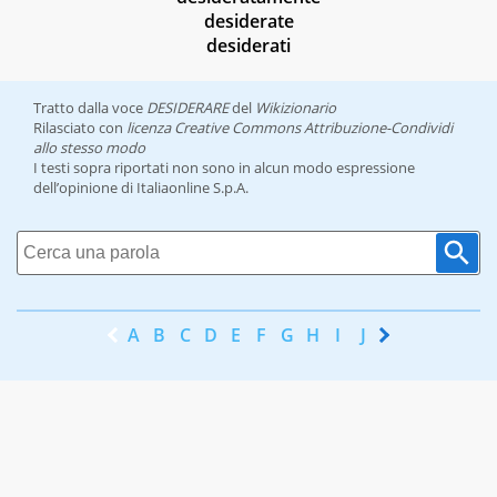
desiderate
desiderati
Tratto dalla voce
DESIDERARE
del
Wikizionario
Rilasciato con
licenza Creative Commons Attribuzione-Condividi
allo stesso modo
I testi sopra riportati non sono in alcun modo espressione
dell’opinione di Italiaonline S.p.A.
A
B
C
D
E
F
G
H
I
J
K
L
M
N