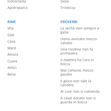
Iconoclasta
Gioia
Apotropaico
Tristezza
RIME
PROVERBI
Vita
La verità vien sempre a
galla
Sole
Uomo avvisato, mezzo
Casa
salvato
Mare
Una rondine non fa
primavera
Amore
Il mattino ha l'oro in
Cuore
bocca
Amici
Mal comune, mezzo
Bene
gaudio
Il gioco non vale la
candela
Al cuor non si comanda
A caval donato non si
guarda in bocca