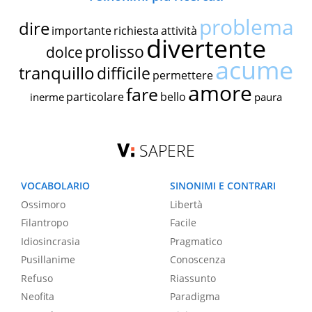
problema
dire
importante
richiesta
attività
divertente
prolisso
dolce
acume
tranquillo
difficile
permettere
amore
fare
particolare
bello
inerme
paura
SAPERE
VOCABOLARIO
SINONIMI E CONTRARI
Ossimoro
Libertà
Filantropo
Facile
Idiosincrasia
Pragmatico
Pusillanime
Conoscenza
Refuso
Riassunto
Neofita
Paradigma