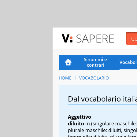
SAPERE
Sinonimi e
Vocabol
contrari
HOME
VOCABOLARIO
Dal vocabolario itali
Aggettivo
diluito
m
(singolare maschile: 
plurale maschile: diluiti, singo
femminile: diluita, plurale fem