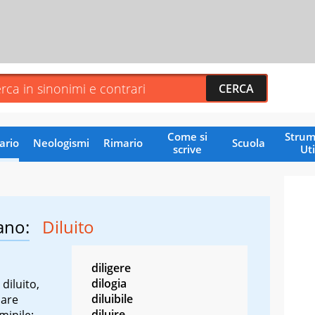
Come si
Strum
ario
Neologismi
Rimario
Scuola
scrive
Uti
ano:
Diluito
diligere
dilogia
diluito,
diluibile
lare
diluire
minile: