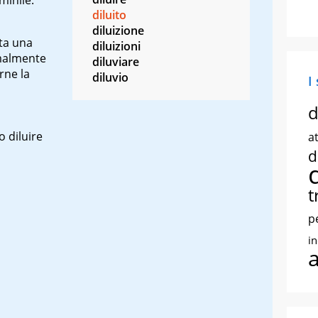
diluito
diluizione
nta una
diluizioni
rmalmente
diluviare
rne la
diluvio
I
d
o diluire
at
d
t
p
i