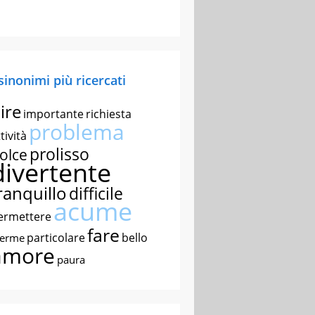
 sinonimi più ricercati
ire
importante
richiesta
problema
tività
prolisso
olce
divertente
ranquillo
difficile
acume
ermettere
fare
particolare
bello
nerme
amore
paura