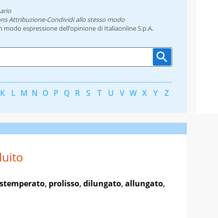
ario
ns Attribuzione-Condividi allo stesso modo
un modo espressione dell’opinione di Italiaonline S.p.A.
K
L
M
N
O
P
Q
R
S
T
U
V
W
X
Y
Z
luito
stemperato
,
prolisso
,
dilungato
,
allungato
,