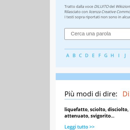
Tratto dalla voce
DILUITO
del
Wikizion
Rilasciato con
licenza Creative Commo
I testi sopra riportati non sono in alc
A
B
C
D
E
F
G
H
I
J
Più modi di dire:
Di
liquefatto
,
sciolto
,
disciolto
,
attenuato
,
svigorito
...
Leggi tutto >>