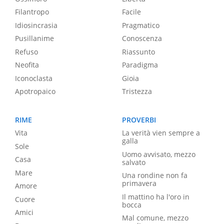
Filantropo
Facile
Idiosincrasia
Pragmatico
Pusillanime
Conoscenza
Refuso
Riassunto
Neofita
Paradigma
Iconoclasta
Gioia
Apotropaico
Tristezza
RIME
PROVERBI
Vita
La verità vien sempre a
galla
Sole
Uomo avvisato, mezzo
Casa
salvato
Mare
Una rondine non fa
primavera
Amore
Il mattino ha l'oro in
Cuore
bocca
Amici
Mal comune, mezzo