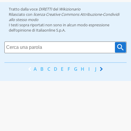
Tratto dalla voce
DIRETTI
del
Wikizionario
Rilasciato con
licenza Creative Commons Attribuzione-Condividi
allo stesso modo
I testi sopra riportati non sono in alcun modo espressione
dell’opinione di Italiaonline S.p.A.
A
B
C
D
E
F
G
H
I
J
K
L
M
N