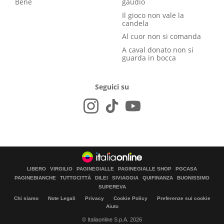
Bene
gaudio
Il gioco non vale la
candela
Al cuor non si comanda
A caval donato non si
guarda in bocca
Seguici su
LIBERO
VIRGILIO
PAGINEGIALLE
PAGINEGIALLE SHOP
PGCASA
PAGINEBIANCHE
TUTTOCITTÀ
DILEI
SIVIAGGIA
QUIFINANZA
BUONISSIMO
SUPEREVA
Chi siamo
Note Legali
Privacy
Cookie Policy
Preferenze sui cookie
Aiuto
© Italiaonline S.p.A. 2026