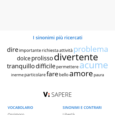
I sinonimi più ricercati
problema
dire
importante
richiesta
attività
divertente
prolisso
dolce
acume
tranquillo
difficile
permettere
amore
fare
particolare
bello
inerme
paura
SAPERE
VOCABOLARIO
SINONIMI E CONTRARI
Ossimoro
Libertà