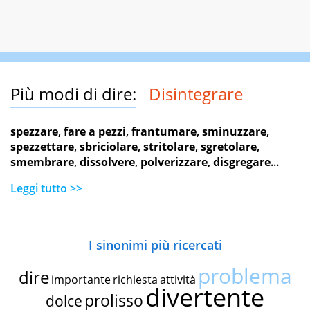
Più modi di dire:
Disintegrare
spezzare
,
fare a pezzi
,
frantumare
,
sminuzzare
,
spezzettare
,
sbriciolare
,
stritolare
,
sgretolare
,
smembrare
,
dissolvere
,
polverizzare
,
disgregare
...
Leggi tutto >>
I sinonimi più ricercati
problema
dire
importante
richiesta
attività
divertente
prolisso
dolce