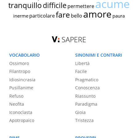
acume
tranquillo
difficile
permettere
amore
fare
particolare
bello
inerme
paura
SAPERE
VOCABOLARIO
SINONIMI E CONTRARI
Ossimoro
Libertà
Filantropo
Facile
Idiosincrasia
Pragmatico
Pusillanime
Conoscenza
Refuso
Riassunto
Neofita
Paradigma
Iconoclasta
Gioia
Apotropaico
Tristezza
RIME
PROVERBI