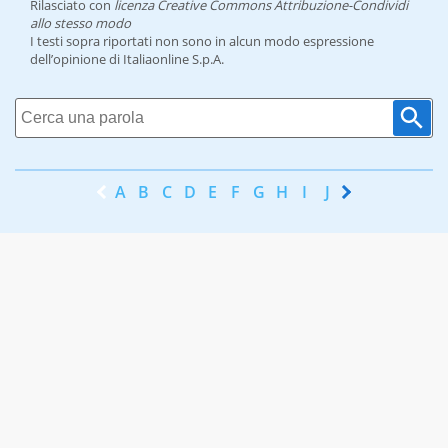
Rilasciato con
licenza Creative Commons Attribuzione-Condividi
allo stesso modo
I testi sopra riportati non sono in alcun modo espressione
dell’opinione di Italiaonline S.p.A.
A
B
C
D
E
F
G
H
I
J
K
L
M
N