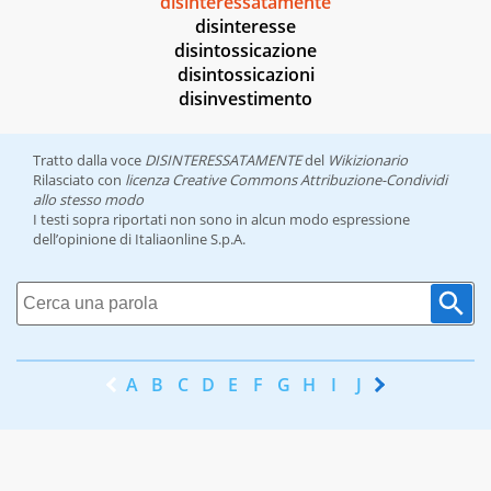
disinteressatamente
disinteresse
disintossicazione
disintossicazioni
disinvestimento
Tratto dalla voce
DISINTERESSATAMENTE
del
Wikizionario
Rilasciato con
licenza Creative Commons Attribuzione-Condividi
allo stesso modo
I testi sopra riportati non sono in alcun modo espressione
dell’opinione di Italiaonline S.p.A.
A
B
C
D
E
F
G
H
I
J
K
L
M
N