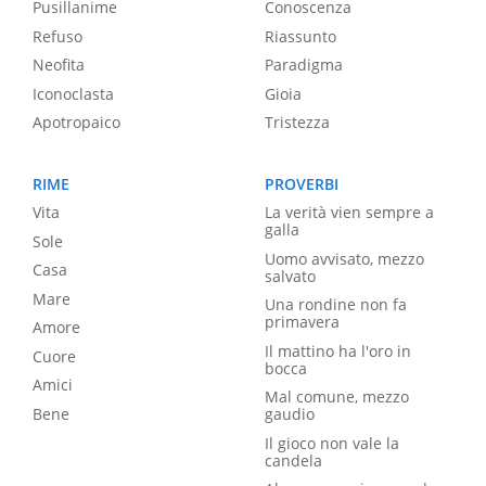
Pusillanime
Conoscenza
Refuso
Riassunto
Neofita
Paradigma
Iconoclasta
Gioia
Apotropaico
Tristezza
RIME
PROVERBI
Vita
La verità vien sempre a
galla
Sole
Uomo avvisato, mezzo
Casa
salvato
Mare
Una rondine non fa
primavera
Amore
Il mattino ha l'oro in
Cuore
bocca
Amici
Mal comune, mezzo
Bene
gaudio
Il gioco non vale la
candela