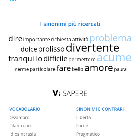
I sinonimi più ricercati
problema
dire
importante
richiesta
attività
divertente
prolisso
dolce
acume
tranquillo
difficile
permettere
amore
fare
particolare
bello
inerme
paura
SAPERE
VOCABOLARIO
SINONIMI E CONTRARI
Ossimoro
Libertà
Filantropo
Facile
Idiosincrasia
Pragmatico