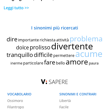
Leggi tutto >>
I sinonimi più ricercati
problema
dire
importante
richiesta
attività
divertente
prolisso
dolce
acume
tranquillo
difficile
permettere
amore
fare
particolare
bello
inerme
paura
SAPERE
VOCABOLARIO
SINONIMI E CONTRARI
Ossimoro
Libertà
Filantropo
Facile