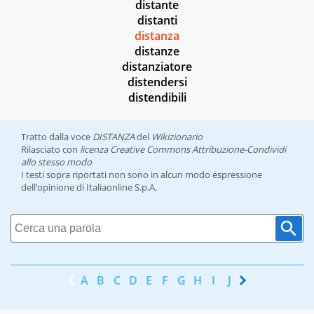
distante
distanti
distanza
distanze
distanziatore
distendersi
distendibili
Tratto dalla voce
DISTANZA
del
Wikizionario
Rilasciato con
licenza Creative Commons Attribuzione-Condividi
allo stesso modo
I testi sopra riportati non sono in alcun modo espressione
dell’opinione di Italiaonline S.p.A.
A
B
C
D
E
F
G
H
I
J
K
L
M
N