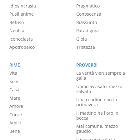
Idiosincrasia
Pragmatico
Pusillanime
Conoscenza
Refuso
Riassunto
Neofita
Paradigma
Iconoclasta
Gioia
Apotropaico
Tristezza
RIME
PROVERBI
Vita
La verità vien sempre a
galla
Sole
Uomo avvisato, mezzo
Casa
salvato
Mare
Una rondine non fa
primavera
Amore
Il mattino ha l'oro in
Cuore
bocca
Amici
Mal comune, mezzo
Bene
gaudio
Il gioco non vale la