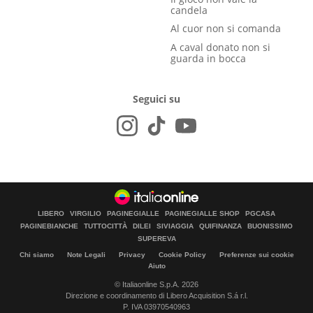
candela
Al cuor non si comanda
A caval donato non si
guarda in bocca
Seguici su
LIBERO
VIRGILIO
PAGINEGIALLE
PAGINEGIALLE SHOP
PGCASA
PAGINEBIANCHE
TUTTOCITTÀ
DILEI
SIVIAGGIA
QUIFINANZA
BUONISSIMO
SUPEREVA
Chi siamo
Note Legali
Privacy
Cookie Policy
Preferenze sui cookie
Aiuto
© Italiaonline S.p.A. 2026
Direzione e coordinamento di Libero Acquisition S.á r.l.
P. IVA 03970540963