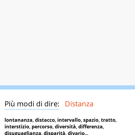
Più modi di dire:
Distanza
lontananza
,
distacco
,
intervallo
,
spazio
,
tratto
,
interstizio
,
percorso
,
diversità
,
differenza
,
disuguaglianza
,
disparità
,
divario
...