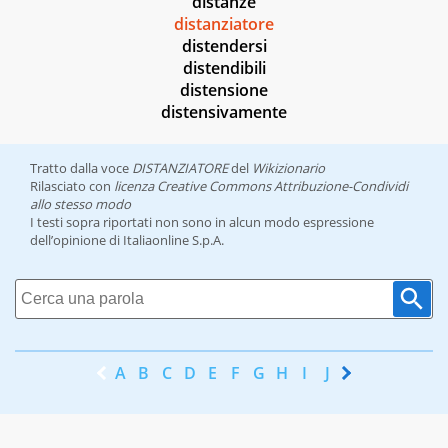
distanze
distanziatore
distendersi
distendibili
distensione
distensivamente
Tratto dalla voce
DISTANZIATORE
del
Wikizionario
Rilasciato con
licenza Creative Commons Attribuzione-Condividi
allo stesso modo
I testi sopra riportati non sono in alcun modo espressione
dell’opinione di Italiaonline S.p.A.
A
B
C
D
E
F
G
H
I
J
K
L
M
N