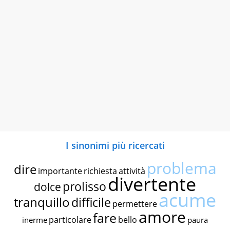
I sinonimi più ricercati
problema
dire
importante
richiesta
attività
divertente
prolisso
dolce
acume
tranquillo
difficile
permettere
amore
fare
particolare
bello
inerme
paura