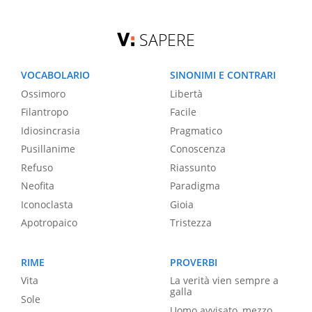
SAPERE
VOCABOLARIO
SINONIMI E CONTRARI
Ossimoro
Libertà
Filantropo
Facile
Idiosincrasia
Pragmatico
Pusillanime
Conoscenza
Refuso
Riassunto
Neofita
Paradigma
Iconoclasta
Gioia
Apotropaico
Tristezza
RIME
PROVERBI
Vita
La verità vien sempre a
galla
Sole
Uomo avvisato, mezzo