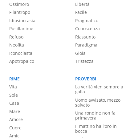
Ossimoro
Libertà
Filantropo
Facile
Idiosincrasia
Pragmatico
Pusillanime
Conoscenza
Refuso
Riassunto
Neofita
Paradigma
Iconoclasta
Gioia
Apotropaico
Tristezza
RIME
PROVERBI
Vita
La verità vien sempre a
galla
Sole
Uomo avvisato, mezzo
Casa
salvato
Mare
Una rondine non fa
primavera
Amore
Il mattino ha l'oro in
Cuore
bocca
Amici