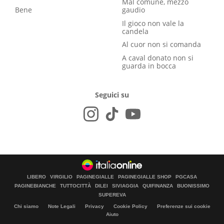
Mal comune, mezzo
Bene
gaudio
Il gioco non vale la
candela
Al cuor non si comanda
A caval donato non si
guarda in bocca
Seguici su
LIBERO
VIRGILIO
PAGINEGIALLE
PAGINEGIALLE SHOP
PGCASA
PAGINEBIANCHE
TUTTOCITTÀ
DILEI
SIVIAGGIA
QUIFINANZA
BUONISSIMO
SUPEREVA
Chi siamo
Note Legali
Privacy
Cookie Policy
Preferenze sui cookie
Aiuto