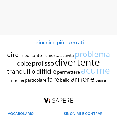
I sinonimi più ricercati
problema
dire
importante
richiesta
attività
divertente
prolisso
dolce
acume
tranquillo
difficile
permettere
amore
fare
particolare
bello
inerme
paura
SAPERE
VOCABOLARIO
SINONIMI E CONTRARI