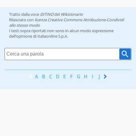
Tratto dalla voce
DITINO
del
Wikizionario
Rilasciato con
licenza Creative Commons Attribuzione-Condividi
allo stesso modo
I testi sopra riportati non sono in alcun modo espressione
dell’opinione di Italiaonline S.p.A.
A
B
C
D
E
F
G
H
I
J
K
L
M
N