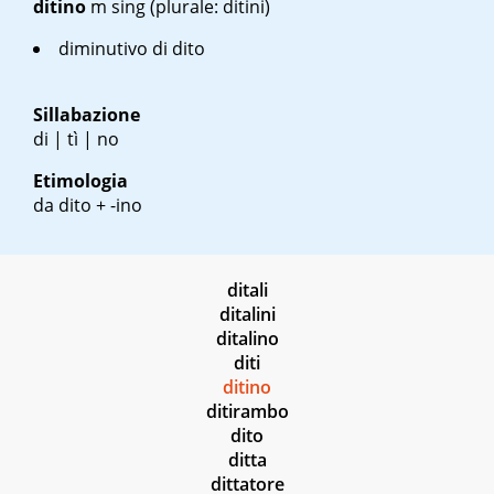
ditino
m sing
(plurale: ditini)
diminutivo di dito
Sillabazione
di | tì | no
Etimologia
da dito + -ino
ditali
ditalini
ditalino
diti
ditino
ditirambo
dito
ditta
dittatore