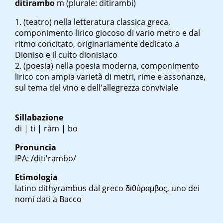
ditirambo
m
(plurale: ditirambi)
(teatro) nella letteratura classica greca,
componimento lirico giocoso di vario metro e dal
ritmo concitato, originariamente dedicato a
Dioniso e il culto dionisiaco
(poesia) nella poesia moderna, componimento
lirico con ampia varietà di metri, rime e assonanze,
sul tema del vino e dell'allegrezza conviviale
Sillabazione
di | ti | ràm | bo
Pronuncia
IPA: /diti'rambo/
Etimologia
latino
dithyrambus
dal greco
διθύραμβος
, uno dei
nomi dati a Bacco