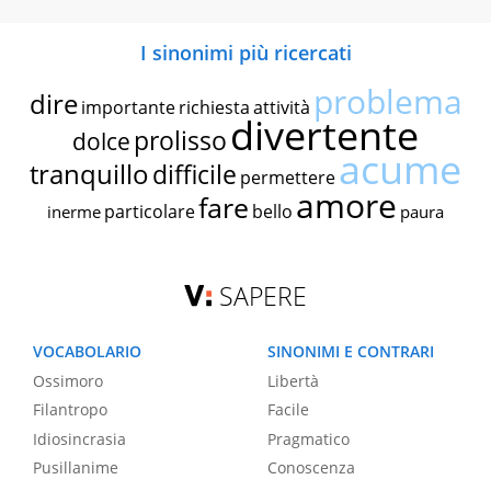
I sinonimi più ricercati
problema
dire
importante
richiesta
attività
divertente
prolisso
dolce
acume
tranquillo
difficile
permettere
amore
fare
particolare
bello
inerme
paura
SAPERE
VOCABOLARIO
SINONIMI E CONTRARI
Ossimoro
Libertà
Filantropo
Facile
Idiosincrasia
Pragmatico
Pusillanime
Conoscenza