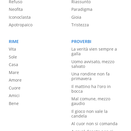
Refuso
Riassunto
Neofita
Paradigma
Iconoclasta
Gioia
Apotropaico
Tristezza
RIME
PROVERBI
Vita
La verità vien sempre a
galla
Sole
Uomo avvisato, mezzo
Casa
salvato
Mare
Una rondine non fa
primavera
Amore
Il mattino ha l'oro in
Cuore
bocca
Amici
Mal comune, mezzo
Bene
gaudio
Il gioco non vale la
candela
Al cuor non si comanda