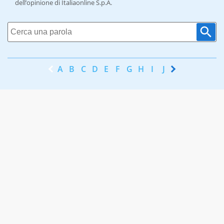
dell’opinione di Italiaonline S.p.A.
A
B
C
D
E
F
G
H
I
J
K
L
M
N