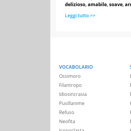
delizioso
,
amabile
,
soave
,
ar
Leggi tutto >>
VOCABOLARIO
Ossimoro
Filantropo
Idiosincrasia
Pusillanime
Refuso
Neofita
Iconoclasta