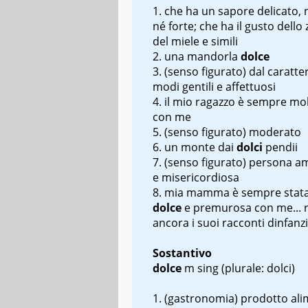
che ha un sapore delicato, 
né forte; che ha il gusto dello
del miele e simili
una mandorla
dolce
(senso figurato) dal caratte
modi gentili e affettuosi
il mio ragazzo è sempre mo
con me
(senso figurato) moderato
un monte dai
dolci
pendii
(senso figurato) persona a
e misericordiosa
mia mamma è sempre stata
dolce
e premurosa con me... 
ancora i suoi racconti d
infanzi
Sostantivo
dolce
m sing
(plurale: dolci)
(gastronomia) prodotto al