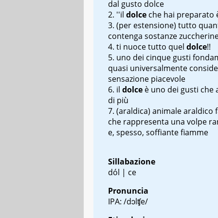
dal gusto dolce
''il
dolce
che hai preparato 
(per estensione) tutto quan
contenga sostanze zuccherin
ti nuoce tutto quel
dolce
!!
uno dei cinque gusti fondam
quasi universalmente consid
sensazione piacevole
il
dolce
è uno dei gusti che
di più
(araldica) animale araldico 
che rappresenta una volpe r
e, spesso, soffiante fiamme
Sillabazione
dól | ce
Pronuncia
IPA: /dɔlʧe/