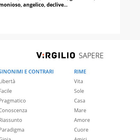
monioso
,
angelico
,
declive
...
SAPERE
SINONIMI E CONTRARI
RIME
Libertà
Vita
Facile
Sole
Pragmatico
Casa
Conoscenza
Mare
Riassunto
Amore
Paradigma
Cuore
Gioia
Amici