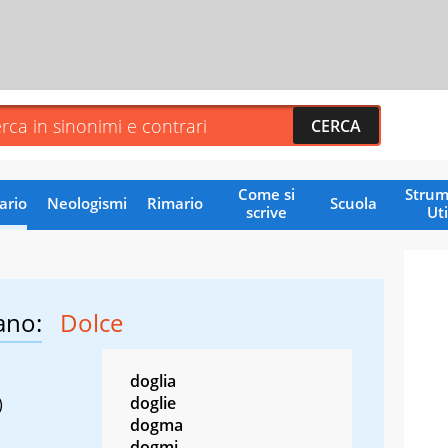
Come si
Strum
ario
Neologismi
Rimario
Scuola
scrive
Uti
ano:
Dolce
doglia
doglie
)
dogma
dogmi