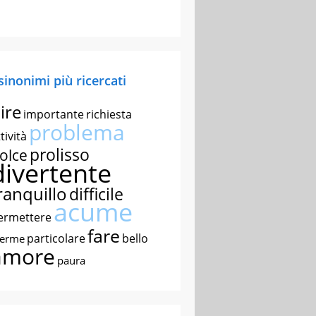
 sinonimi più ricercati
ire
importante
richiesta
problema
tività
prolisso
olce
divertente
ranquillo
difficile
acume
ermettere
fare
particolare
bello
nerme
amore
paura