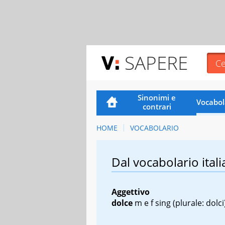
SAPERE
Sinonimi e
Vocabol
contrari
HOME
VOCABOLARIO
Dal vocabolario itali
Aggettivo
dolce
m
e
f sing
(plurale: dolci