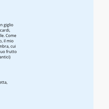
n giglio
 cardi,
ulle. Come
, il mio
ombra, cui
 suo frutto
antici)
etta,