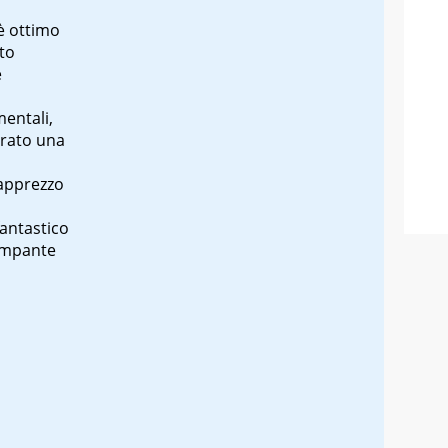
è ottimo
to
e
entali,
erato una
 apprezzo
fantastico
ampante