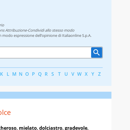
rio
ns Attribuzione-Condividi allo stesso modo
un modo espressione dell’opinione di Italiaonline S.p.A.
K
L
M
N
O
P
Q
R
S
T
U
V
W
X
Y
Z
lce
cheroso
,
mielato
,
dolciastro
,
gradevole
,