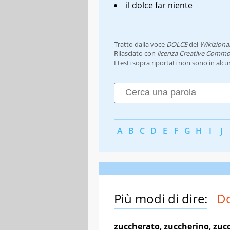
il dolce far niente
Tratto dalla voce
DOLCE
del
Wikiziona
Rilasciato con
licenza Creative Commo
I testi sopra riportati non sono in alc
A
B
C
D
E
F
G
H
I
J
Più modi di dire:
Do
zuccherato
,
zuccherino
,
zuc