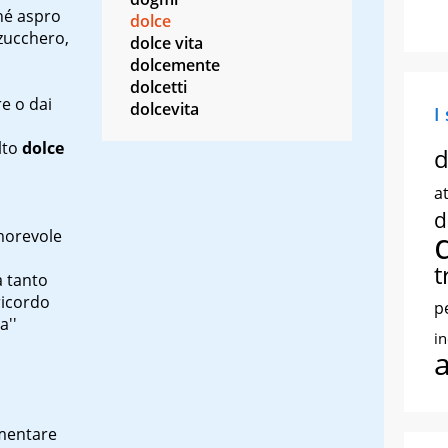
né aspro
dolce
 zucchero,
dolce vita
dolcemente
dolcetti
re o dai
dolcevita
I
lto
dolce
d
at
d
morevole
t
 tanto
ricordo
p
a''
i
imentare