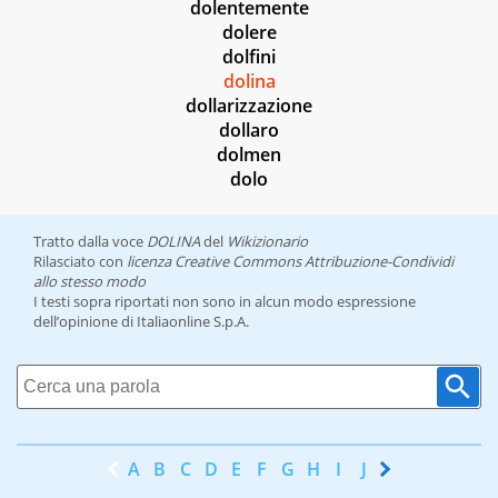
dolentemente
dolere
dolfini
dolina
dollarizzazione
dollaro
dolmen
dolo
Tratto dalla voce
DOLINA
del
Wikizionario
Rilasciato con
licenza Creative Commons Attribuzione-Condividi
allo stesso modo
I testi sopra riportati non sono in alcun modo espressione
dell’opinione di Italiaonline S.p.A.
A
B
C
D
E
F
G
H
I
J
K
L
M
N