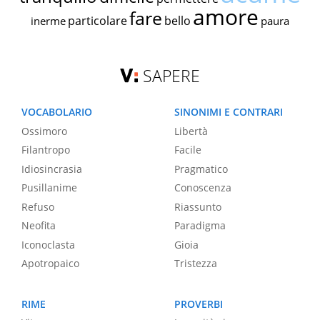
amore
fare
particolare
bello
inerme
paura
SAPERE
VOCABOLARIO
SINONIMI E CONTRARI
Ossimoro
Libertà
Filantropo
Facile
Idiosincrasia
Pragmatico
Pusillanime
Conoscenza
Refuso
Riassunto
Neofita
Paradigma
Iconoclasta
Gioia
Apotropaico
Tristezza
RIME
PROVERBI