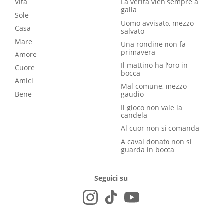
Vita
La verità vien sempre a
galla
Sole
Uomo avvisato, mezzo
Casa
salvato
Mare
Una rondine non fa
primavera
Amore
Il mattino ha l'oro in
Cuore
bocca
Amici
Mal comune, mezzo
Bene
gaudio
Il gioco non vale la
candela
Al cuor non si comanda
A caval donato non si
guarda in bocca
Seguici su