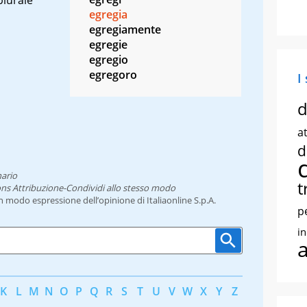
egregia
egregiamente
egregie
egregio
egregoro
I
d
at
d
nario
t
ns Attribuzione-Condividi allo stesso modo
un modo espressione dell’opinione di Italiaonline S.p.A.
p
i
K
L
M
N
O
P
Q
R
S
T
U
V
W
X
Y
Z