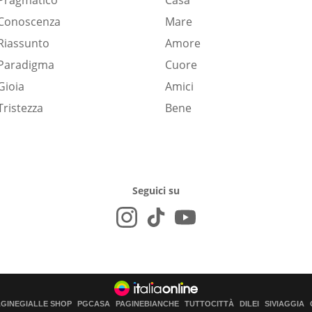
Pragmatico
Casa
Conoscenza
Mare
Riassunto
Amore
Paradigma
Cuore
Gioia
Amici
Tristezza
Bene
Seguici su
AGINEGIALLE SHOP
PGCASA
PAGINEBIANCHE
TUTTOCITTÀ
DILEI
SIVIAGGIA