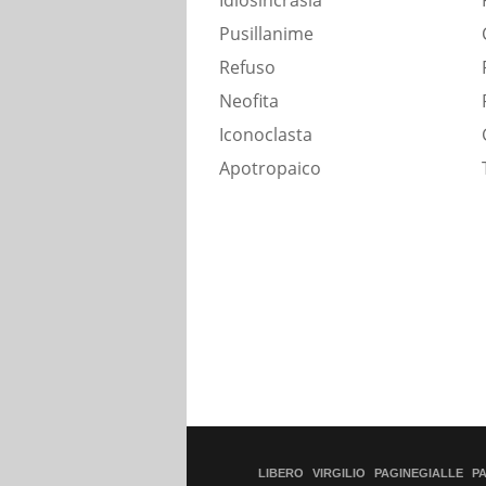
Idiosincrasia
Pusillanime
Refuso
Neofita
Iconoclasta
Apotropaico
LIBERO
VIRGILIO
PAGINEGIALLE
P