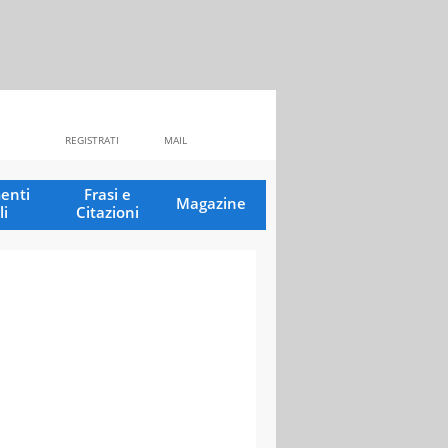
REGISTRATI
MAIL
enti
Frasi e
Magazine
li
Citazioni