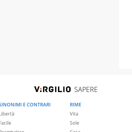
SAPERE
SINONIMI E CONTRARI
RIME
Libertà
Vita
Facile
Sole