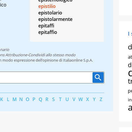
ico
epistilio
epistolario
epistolarmente
epitaffi
epitaffio
I
d
onario
ns Attribuzione-Condividi allo stesso modo
at
un modo espressione dell’opinione di Italiaonline S.p.A.
d
t
p
K
L
M
N
O
P
Q
R
S
T
U
V
W
X
Y
Z
i