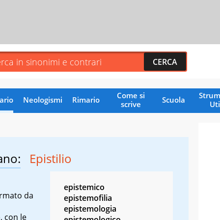
Come si
Strum
ario
Neologismi
Rimario
Scuola
scrive
Uti
ano:
Epistilio
epistemico
formato da
epistemofilia
epistemologia
, con le
epistemologico