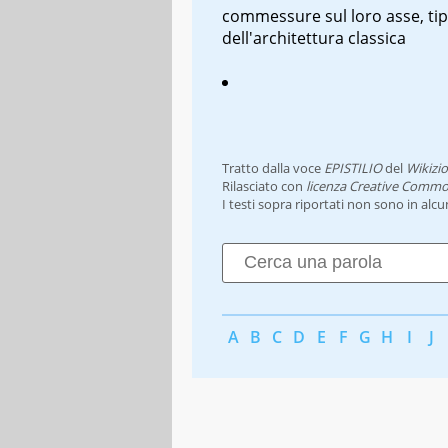
commessure sul loro asse, tip
dell'architettura classica
Tratto dalla voce
EPISTILIO
del
Wikizi
Rilasciato con
licenza Creative Commo
I testi sopra riportati non sono in alc
A
B
C
D
E
F
G
H
I
J