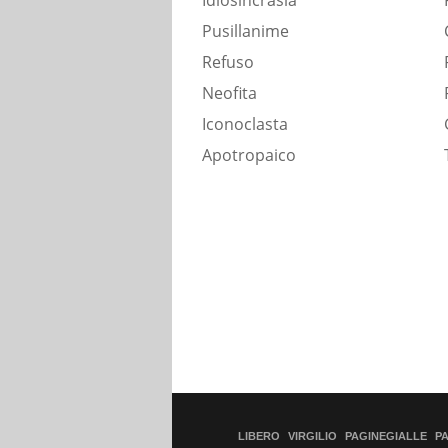
Idiosincrasia
Pusillanime
Refuso
Neofita
Iconoclasta
Apotropaico
LIBERO
VIRGILIO
PAGINEGIALLE
P