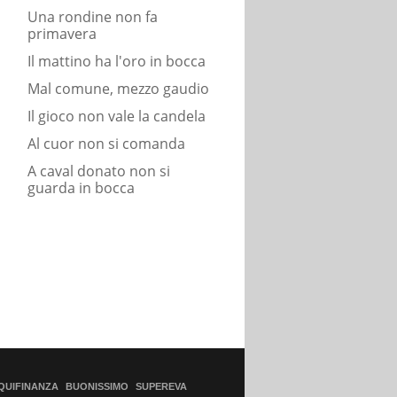
Una rondine non fa
primavera
Il mattino ha l'oro in bocca
Mal comune, mezzo gaudio
Il gioco non vale la candela
Al cuor non si comanda
A caval donato non si
guarda in bocca
QUIFINANZA
BUONISSIMO
SUPEREVA