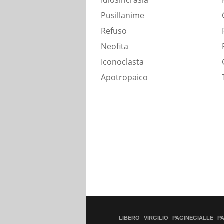
Idiosincrasia
Pusillanime
Refuso
Neofita
Iconoclasta
Apotropaico
LIBERO
VIRGILIO
PAGINEGIALLE
P