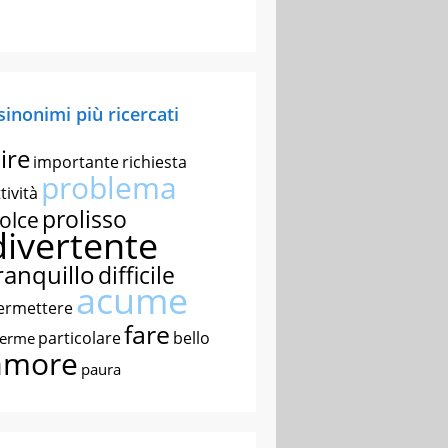
 sinonimi più ricercati
ire
importante
richiesta
problema
tività
prolisso
olce
divertente
ranquillo
difficile
acume
ermettere
fare
particolare
bello
nerme
amore
paura