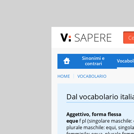
SAPERE
Sinonimi e
Vocabol
contrari
HOME
VOCABOLARIO
Dal vocabolario itali
Aggettivo, forma flessa
eque
f pl
(singolare maschile:
plurale maschile: equi, singol
femminile: equa, plurale femm