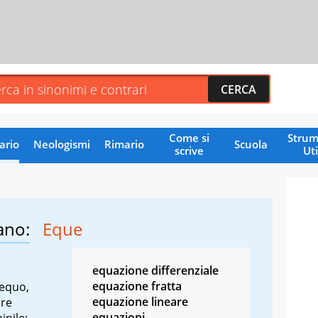
Come si
Strum
ario
Neologismi
Rimario
Scuola
scrive
Uti
ano:
Eque
equazione differenziale
equazione fratta
 equo,
equazione lineare
are
equazioni
inile: