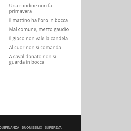
Una rondine non fa
primavera
Il mattino ha l'oro in bocca
Mal comune, mezzo gaudio
Il gioco non vale la candela
Al cuor non si comanda
A caval donato non si
guarda in bocca
QUIFINANZA
BUONISSIMO
SUPEREVA