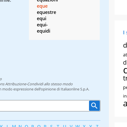
eque
equestre
equi
equi-
equidi
I
d
at
d
t
o
ns Attribuzione-Condividi allo stesso modo
p
un modo espressione dell’opinione di Italiaonline S.p.A.
i
K
L
M
N
O
P
Q
R
S
T
U
V
W
X
Y
Z