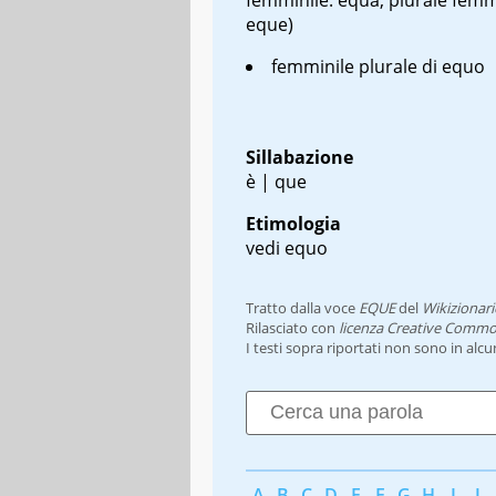
eque)
femminile plurale di equo
Sillabazione
è | que
Etimologia
vedi equo
Tratto dalla voce
EQUE
del
Wikizionari
Rilasciato con
licenza Creative Commo
I testi sopra riportati non sono in alc
A
B
C
D
E
F
G
H
I
J