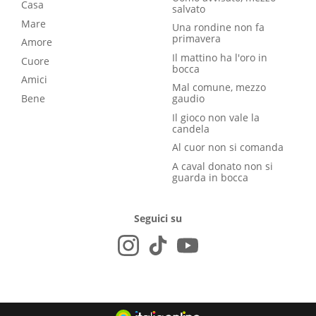
Casa
salvato
Mare
Una rondine non fa
primavera
Amore
Il mattino ha l'oro in
Cuore
bocca
Amici
Mal comune, mezzo
Bene
gaudio
Il gioco non vale la
candela
Al cuor non si comanda
A caval donato non si
guarda in bocca
Seguici su