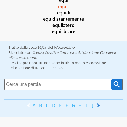
equi
equi-
equidi
equidistantemente
equilatero
equilibrare
Tratto dalla voce
EQUI-
del
Wikizionario
Rilasciato con
licenza Creative Commons Attribuzione-Condividi
allo stesso modo
I testi sopra riportati non sono in alcun modo espressione
dell’opinione di Italiaonline S.p.A.
A
B
C
D
E
F
G
H
I
J
K
L
M
N