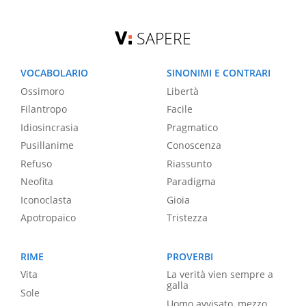
SAPERE
VOCABOLARIO
SINONIMI E CONTRARI
Ossimoro
Libertà
Filantropo
Facile
Idiosincrasia
Pragmatico
Pusillanime
Conoscenza
Refuso
Riassunto
Neofita
Paradigma
Iconoclasta
Gioia
Apotropaico
Tristezza
RIME
PROVERBI
Vita
La verità vien sempre a
galla
Sole
Uomo avvisato, mezzo