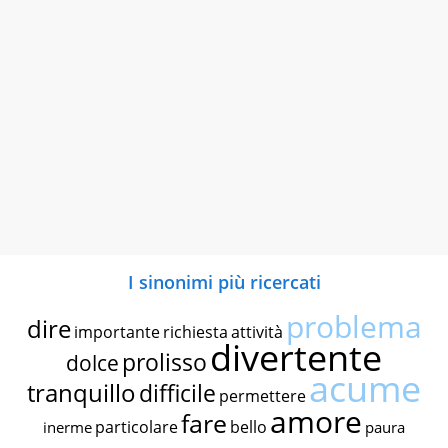
I sinonimi più ricercati
problema
dire
importante
richiesta
attività
divertente
prolisso
dolce
acume
tranquillo
difficile
permettere
amore
fare
particolare
bello
inerme
paura