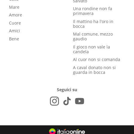
salvato
Mare
Una rondine non fa
primavera
Amore
Il mattino ha l'oro in
Cuore
bocca
Amici
Mal comune, mezzo
Bene
gaudio
Il gioco non vale la
candela
Al cuor non si comanda
A caval donato non si
guarda in bocca
Seguici su