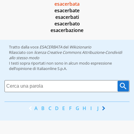
esacerbata
esacerbate
esacerbati
esacerbato
esacerbazione
Tratto dalla voce
ESACERBATA
del
Wikizionario
Rilasciato con
licenza Creative Commons Attribuzione-Condividi
allo stesso modo
I testi sopra riportati non sono in alcun modo espressione
dell’opinione di Italiaonline S.p.A.
A
B
C
D
E
F
G
H
I
J
K
L
M
N