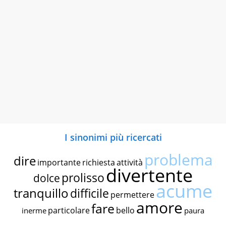
I sinonimi più ricercati
problema
dire
importante
richiesta
attività
divertente
prolisso
dolce
acume
tranquillo
difficile
permettere
amore
fare
particolare
bello
inerme
paura