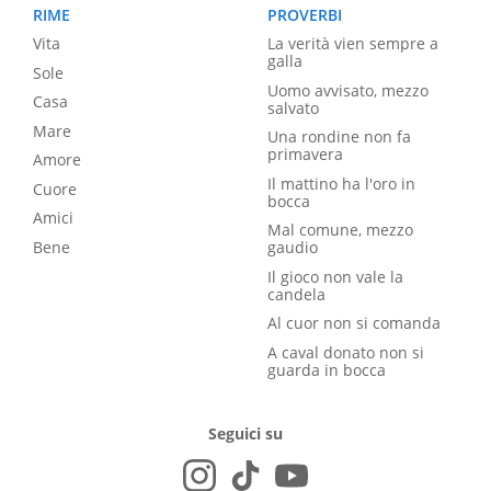
RIME
PROVERBI
Vita
La verità vien sempre a
galla
Sole
Uomo avvisato, mezzo
Casa
salvato
Mare
Una rondine non fa
primavera
Amore
Il mattino ha l'oro in
Cuore
bocca
Amici
Mal comune, mezzo
Bene
gaudio
Il gioco non vale la
candela
Al cuor non si comanda
A caval donato non si
guarda in bocca
Seguici su