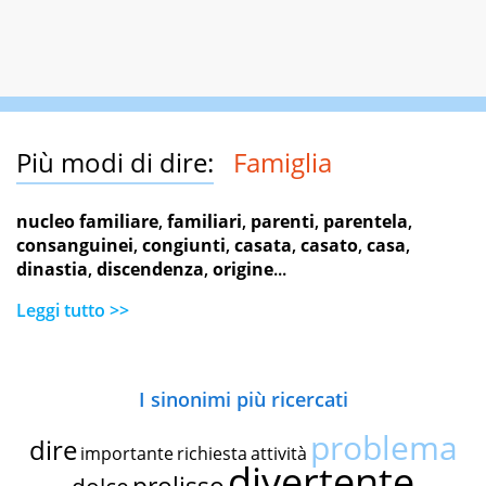
Più modi di dire:
Famiglia
nucleo familiare
,
familiari
,
parenti
,
parentela
,
consanguinei
,
congiunti
,
casata
,
casato
,
casa
,
dinastia
,
discendenza
,
origine
...
Leggi tutto >>
I sinonimi più ricercati
problema
dire
importante
richiesta
attività
divertente