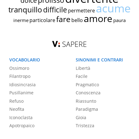
prolisso
dolce
acume
tranquillo
difficile
permettere
amore
fare
particolare
bello
inerme
paura
SAPERE
VOCABOLARIO
SINONIMI E CONTRARI
Ossimoro
Libertà
Filantropo
Facile
Idiosincrasia
Pragmatico
Pusillanime
Conoscenza
Refuso
Riassunto
Neofita
Paradigma
Iconoclasta
Gioia
Apotropaico
Tristezza