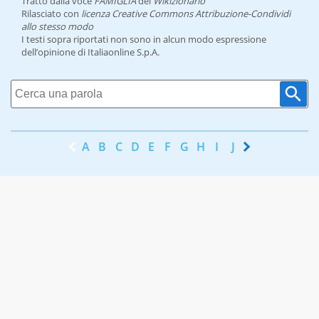
Tratto dalla voce
FAMIGLIA
del
Wikizionario
Rilasciato con
licenza Creative Commons Attribuzione-Condividi
allo stesso modo
I testi sopra riportati non sono in alcun modo espressione
dell’opinione di Italiaonline S.p.A.
A
B
C
D
E
F
G
H
I
J
K
L
M
N