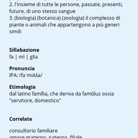
l'insieme di tutte le persone, passate, presenti,
future, di uno stesso sangue
(biologia) (botanica) (zoologia) il complesso di
piante o animali che appartengono a più generi
simili
Sillabazione
fa | mì | glia
Pronuncia
IPA: /faˈmiʎʎa/
Etimologia
dal latino
famĭlia
, che deriva da
famŭlus
ossia
"servitore, domestico"
Correlate
consultorio familiare
amore materno, paterno, filiale