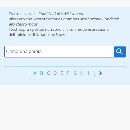
Tratto dalla voce
FAMIGLIO
del
Wikizionario
Rilasciato con
licenza Creative Commons Attribuzione-Condividi
allo stesso modo
I testi sopra riportati non sono in alcun modo espressione
dell’opinione di Italiaonline S.p.A.
A
B
C
D
E
F
G
H
I
J
K
L
M
N