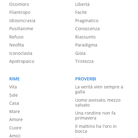
Ossimoro
Libertà
Filantropo
Facile
Idiosincrasia
Pragmatico
Pusillanime
Conoscenza
Refuso
Riassunto
Neofita
Paradigma
Iconoclasta
Gioia
Apotropaico
Tristezza
RIME
PROVERBI
Vita
La verità vien sempre a
galla
Sole
Uomo avvisato, mezzo
Casa
salvato
Mare
Una rondine non fa
primavera
Amore
Il mattino ha l'oro in
Cuore
bocca
Amici