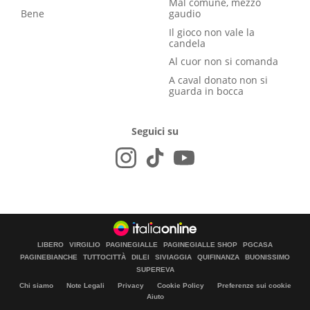
Mal comune, mezzo
Bene
gaudio
Il gioco non vale la
candela
Al cuor non si comanda
A caval donato non si
guarda in bocca
Seguici su
LIBERO
VIRGILIO
PAGINEGIALLE
PAGINEGIALLE SHOP
PGCASA
PAGINEBIANCHE
TUTTOCITTÀ
DILEI
SIVIAGGIA
QUIFINANZA
BUONISSIMO
SUPEREVA
Chi siamo
Note Legali
Privacy
Cookie Policy
Preferenze sui cookie
Aiuto