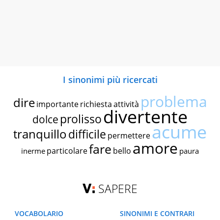
I sinonimi più ricercati
problema
dire
importante
richiesta
attività
divertente
prolisso
dolce
acume
tranquillo
difficile
permettere
amore
fare
particolare
bello
inerme
paura
SAPERE
VOCABOLARIO
SINONIMI E CONTRARI