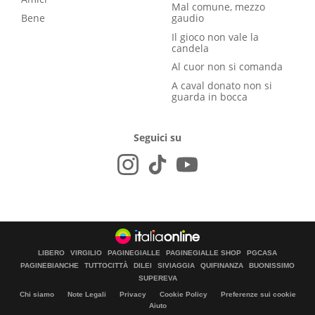
Mal comune, mezzo
Bene
gaudio
Il gioco non vale la
candela
Al cuor non si comanda
A caval donato non si
guarda in bocca
Seguici su
LIBERO
VIRGILIO
PAGINEGIALLE
PAGINEGIALLE SHOP
PGCASA
PAGINEBIANCHE
TUTTOCITTÀ
DILEI
SIVIAGGIA
QUIFINANZA
BUONISSIMO
SUPEREVA
Chi siamo
Note Legali
Privacy
Cookie Policy
Preferenze sui cookie
Aiuto