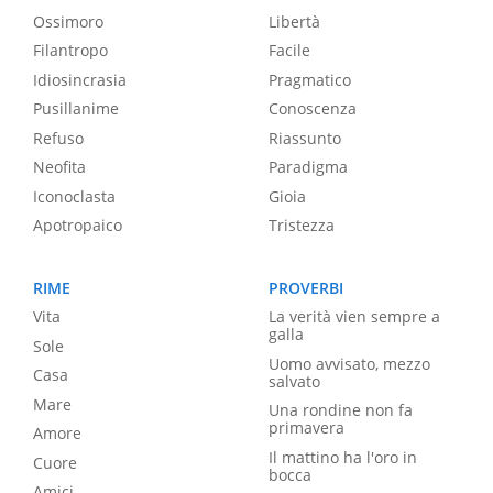
Ossimoro
Libertà
Filantropo
Facile
Idiosincrasia
Pragmatico
Pusillanime
Conoscenza
Refuso
Riassunto
Neofita
Paradigma
Iconoclasta
Gioia
Apotropaico
Tristezza
RIME
PROVERBI
Vita
La verità vien sempre a
galla
Sole
Uomo avvisato, mezzo
Casa
salvato
Mare
Una rondine non fa
primavera
Amore
Il mattino ha l'oro in
Cuore
bocca
Amici