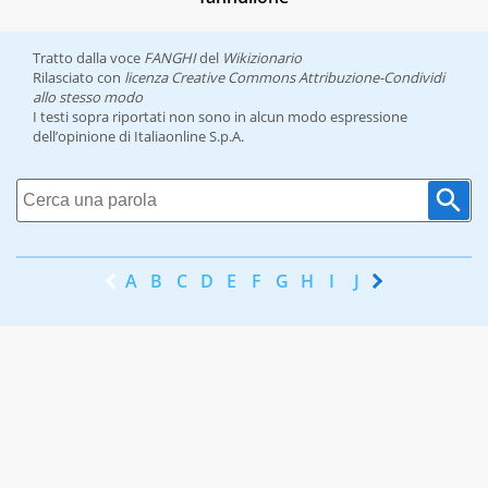
Tratto dalla voce
FANGHI
del
Wikizionario
Rilasciato con
licenza Creative Commons Attribuzione-Condividi
allo stesso modo
I testi sopra riportati non sono in alcun modo espressione
dell’opinione di Italiaonline S.p.A.
A
B
C
D
E
F
G
H
I
J
K
L
M
N