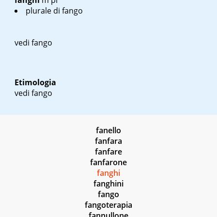
fanghi
m pl
plurale di fango
vedi fango
Etimologia
vedi fango
fanello
fanfara
fanfare
fanfarone
fanghi
fanghini
fango
fangoterapia
fannullone