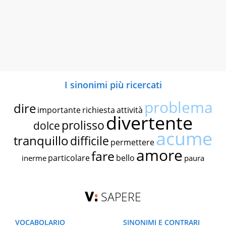
I sinonimi più ricercati
problema
dire
importante
richiesta
attività
divertente
prolisso
dolce
acume
tranquillo
difficile
permettere
amore
fare
particolare
bello
inerme
paura
SAPERE
VOCABOLARIO
SINONIMI E CONTRARI