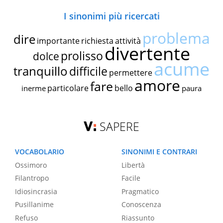
I sinonimi più ricercati
problema
dire
importante
richiesta
attività
divertente
prolisso
dolce
acume
tranquillo
difficile
permettere
amore
fare
particolare
bello
inerme
paura
SAPERE
VOCABOLARIO
SINONIMI E CONTRARI
Ossimoro
Libertà
Filantropo
Facile
Idiosincrasia
Pragmatico
Pusillanime
Conoscenza
Refuso
Riassunto