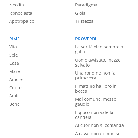
Neofita
Paradigma
Iconoclasta
Gioia
Apotropaico
Tristezza
RIME
PROVERBI
Vita
La verità vien sempre a
galla
Sole
Uomo avvisato, mezzo
Casa
salvato
Mare
Una rondine non fa
primavera
Amore
Il mattino ha l'oro in
Cuore
bocca
Amici
Mal comune, mezzo
Bene
gaudio
Il gioco non vale la
candela
Al cuor non si comanda
A caval donato non si