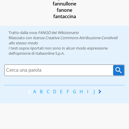
fannullone
fanone
fantaccina
Tratto dalla voce
FANGO
del
Wikizionario
Rilasciato con
licenza Creative Commons Attribuzione-Condividi
allo stesso modo
I testi sopra riportati non sono in alcun modo espressione
dell’opinione di Italiaonline S.p.A.
A
B
C
D
E
F
G
H
I
J
K
L
M
N