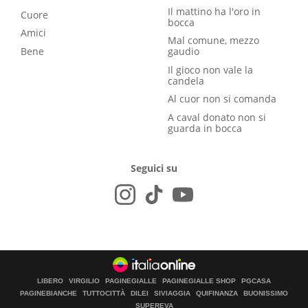
Il mattino ha l'oro in
Cuore
bocca
Amici
Mal comune, mezzo
Bene
gaudio
Il gioco non vale la
candela
Al cuor non si comanda
A caval donato non si
guarda in bocca
Seguici su
LIBERO
VIRGILIO
PAGINEGIALLE
PAGINEGIALLE SHOP
PGCASA
PAGINEBIANCHE
TUTTOCITTÀ
DILEI
SIVIAGGIA
QUIFINANZA
BUONISSIMO
SUPEREVA