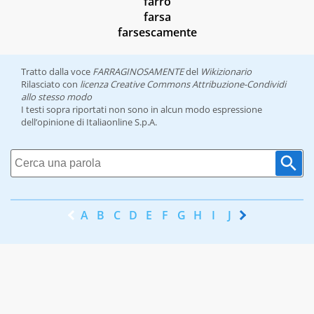
farro
farsa
farsescamente
Tratto dalla voce
FARRAGINOSAMENTE
del
Wikizionario
Rilasciato con
licenza Creative Commons Attribuzione-Condividi
allo stesso modo
I testi sopra riportati non sono in alcun modo espressione
dell’opinione di Italiaonline S.p.A.
A
B
C
D
E
F
G
H
I
J
K
L
M
N