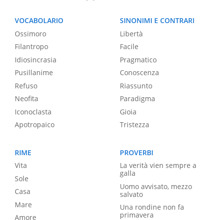
VOCABOLARIO
SINONIMI E CONTRARI
Ossimoro
Libertà
Filantropo
Facile
Idiosincrasia
Pragmatico
Pusillanime
Conoscenza
Refuso
Riassunto
Neofita
Paradigma
Iconoclasta
Gioia
Apotropaico
Tristezza
RIME
PROVERBI
Vita
La verità vien sempre a
galla
Sole
Uomo avvisato, mezzo
Casa
salvato
Mare
Una rondine non fa
primavera
Amore