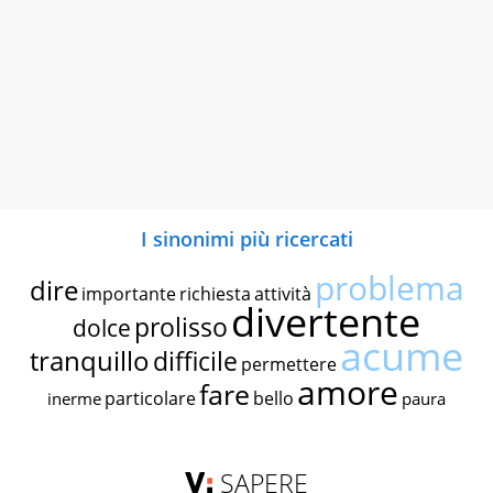
I sinonimi più ricercati
problema
dire
importante
richiesta
attività
divertente
prolisso
dolce
acume
tranquillo
difficile
permettere
amore
fare
particolare
bello
inerme
paura
SAPERE