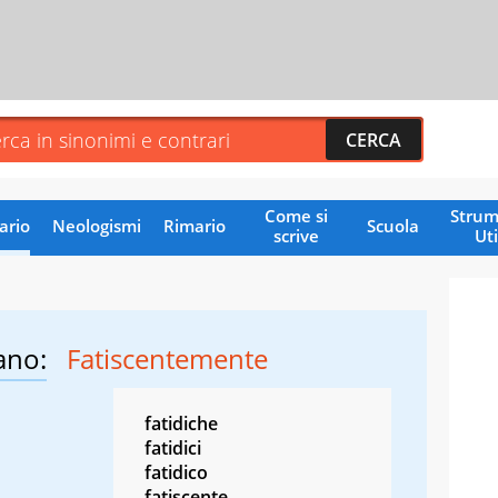
Come si
Strum
ario
Neologismi
Rimario
Scuola
scrive
Uti
ano:
Fatiscentemente
fatidiche
fatidici
fatidico
fatiscente