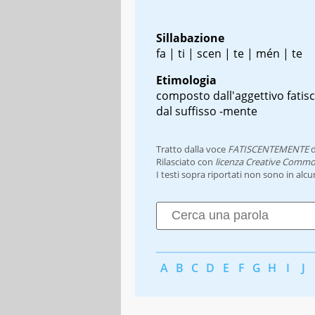
Sillabazione
fa | ti | scen | te | mén | te
Etimologia
composto dall'aggettivo fatis
dal suffisso -mente
Tratto dalla voce
FATISCENTEMENTE
d
Rilasciato con
licenza Creative Commo
I testi sopra riportati non sono in alc
A
B
C
D
E
F
G
H
I
J