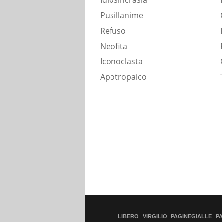
Idiosincrasia
Pusillanime
Refuso
Neofita
Iconoclasta
Apotropaico
LIBERO
VIRGILIO
PAGINEGIALLE
P