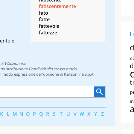
fatiscentemente
fato
fatte
fattevole
fattezze
I
cento e
d
at
el
Wikizionario
d
ns Attribuzione-Condividi allo stesso modo
un modo espressione dell’opinione di Italiaonline S.p.A.
t
p
i
K
L
M
N
O
P
Q
R
S
T
U
V
W
X
Y
Z