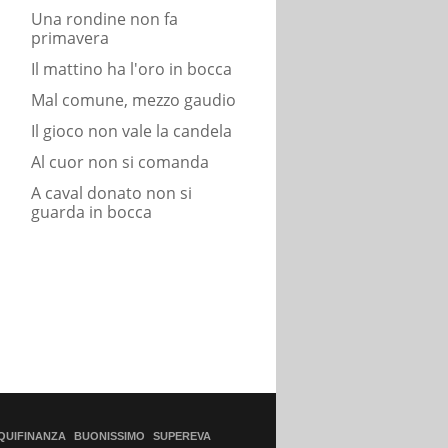
Una rondine non fa
primavera
Il mattino ha l'oro in bocca
Mal comune, mezzo gaudio
Il gioco non vale la candela
Al cuor non si comanda
A caval donato non si
guarda in bocca
QUIFINANZA
BUONISSIMO
SUPEREVA