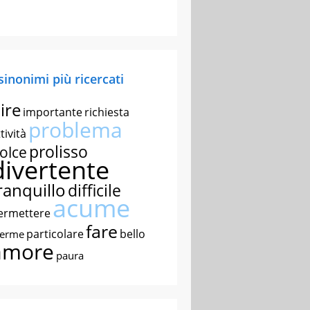
 sinonimi più ricercati
ire
importante
richiesta
problema
tività
prolisso
olce
divertente
ranquillo
difficile
acume
ermettere
fare
particolare
bello
nerme
amore
paura