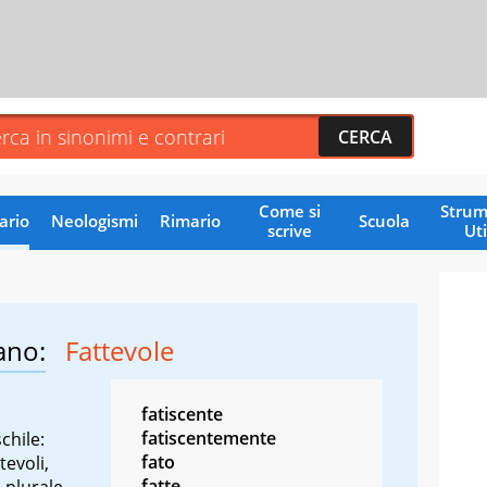
Come si
Strum
ario
Neologismi
Rimario
Scuola
scrive
Uti
ano:
Fattevole
fatiscente
fatiscentemente
chile:
fato
tevoli,
fatte
 plurale