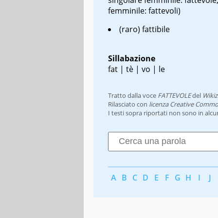
femminile: fattevoli)
(raro) fattibile
Sillabazione
fat | tè | vo | le
Tratto dalla voce
FATTEVOLE
del
Wikiz
Rilasciato con
licenza Creative Commo
I testi sopra riportati non sono in alc
A
B
C
D
E
F
G
H
I
J