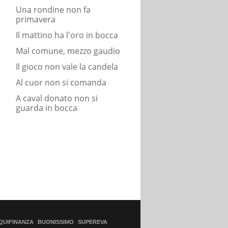
Una rondine non fa
primavera
Il mattino ha l'oro in bocca
Mal comune, mezzo gaudio
Il gioco non vale la candela
Al cuor non si comanda
A caval donato non si
guarda in bocca
QUIFINANZA
BUONISSIMO
SUPEREVA