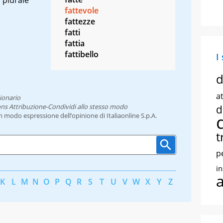
fattevole
fattezze
fatti
fattia
fattibello
I
d
at
ionario
ns Attribuzione-Condividi allo stesso modo
d
un modo espressione dell’opinione di Italiaonline S.p.A.
t
p
i
K
L
M
N
O
P
Q
R
S
T
U
V
W
X
Y
Z