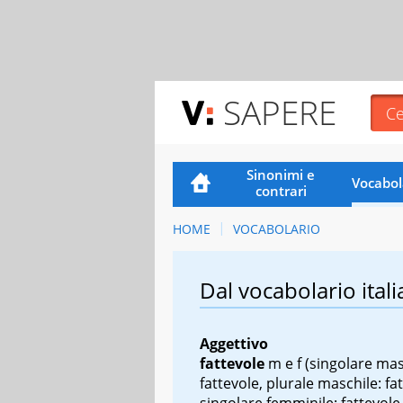
SAPERE
Sinonimi e
Vocabol
contrari
HOME
VOCABOLARIO
Dal vocabolario itali
Aggettivo
fattevole
m e f
(singolare mas
fattevole, plurale maschile: fat
singolare femminile: fattevole,