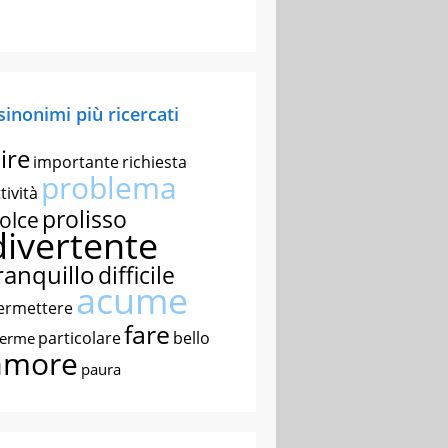
 sinonimi più ricercati
ire
importante
richiesta
problema
tività
prolisso
olce
divertente
ranquillo
difficile
acume
ermettere
fare
particolare
bello
nerme
amore
paura