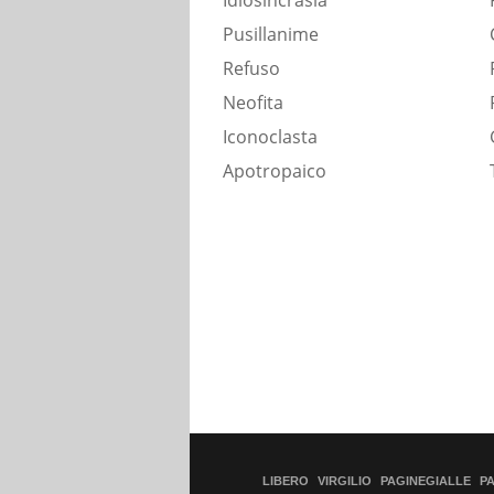
Idiosincrasia
Pusillanime
Refuso
Neofita
Iconoclasta
Apotropaico
LIBERO
VIRGILIO
PAGINEGIALLE
P