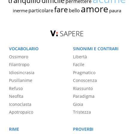
tranquillo
difficile
permettere
amore
fare
particolare
bello
inerme
paura
SAPERE
VOCABOLARIO
SINONIMI E CONTRARI
Ossimoro
Libertà
Filantropo
Facile
Idiosincrasia
Pragmatico
Pusillanime
Conoscenza
Refuso
Riassunto
Neofita
Paradigma
Iconoclasta
Gioia
Apotropaico
Tristezza
RIME
PROVERBI