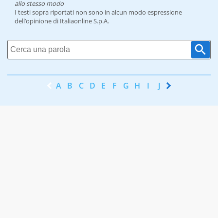
allo stesso modo
I testi sopra riportati non sono in alcun modo espressione
dell’opinione di Italiaonline S.p.A.
A
B
C
D
E
F
G
H
I
J
K
L
M
N