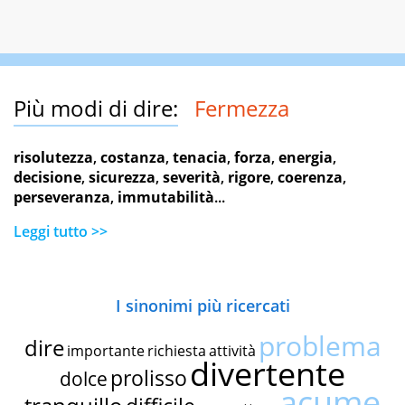
Più modi di dire:
Fermezza
risolutezza
,
costanza
,
tenacia
,
forza
,
energia
,
decisione
,
sicurezza
,
severità
,
rigore
,
coerenza
,
perseveranza
,
immutabilità
...
Leggi tutto >>
I sinonimi più ricercati
problema
dire
importante
richiesta
attività
divertente
prolisso
dolce
acume