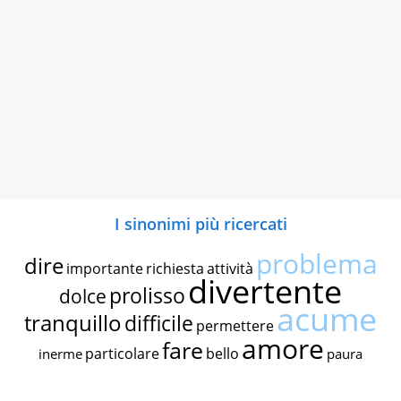
I sinonimi più ricercati
problema
dire
importante
richiesta
attività
divertente
prolisso
dolce
acume
tranquillo
difficile
permettere
amore
fare
particolare
bello
inerme
paura