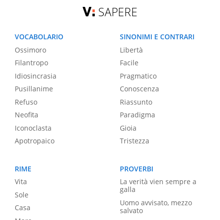
SAPERE
VOCABOLARIO
SINONIMI E CONTRARI
Ossimoro
Libertà
Filantropo
Facile
Idiosincrasia
Pragmatico
Pusillanime
Conoscenza
Refuso
Riassunto
Neofita
Paradigma
Iconoclasta
Gioia
Apotropaico
Tristezza
RIME
PROVERBI
Vita
La verità vien sempre a
galla
Sole
Uomo avvisato, mezzo
Casa
salvato