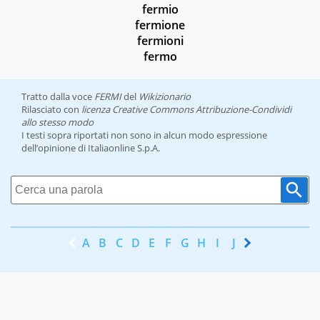
fermio
fermione
fermioni
fermo
Tratto dalla voce
FERMI
del
Wikizionario
Rilasciato con
licenza Creative Commons Attribuzione-Condividi
allo stesso modo
I testi sopra riportati non sono in alcun modo espressione
dell’opinione di Italiaonline S.p.A.
A
B
C
D
E
F
G
H
I
J
K
L
M
N