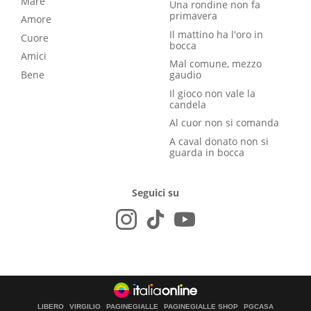
Mare
Una rondine non fa
primavera
Amore
Il mattino ha l'oro in
Cuore
bocca
Amici
Mal comune, mezzo
Bene
gaudio
Il gioco non vale la
candela
Al cuor non si comanda
A caval donato non si
guarda in bocca
Seguici su
LIBERO
VIRGILIO
PAGINEGIALLE
PAGINEGIALLE SHOP
PGCASA