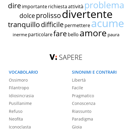
problema
dire
importante
richiesta
attività
divertente
prolisso
dolce
acume
tranquillo
difficile
permettere
amore
fare
particolare
bello
inerme
paura
SAPERE
VOCABOLARIO
SINONIMI E CONTRARI
Ossimoro
Libertà
Filantropo
Facile
Idiosincrasia
Pragmatico
Pusillanime
Conoscenza
Refuso
Riassunto
Neofita
Paradigma
Iconoclasta
Gioia