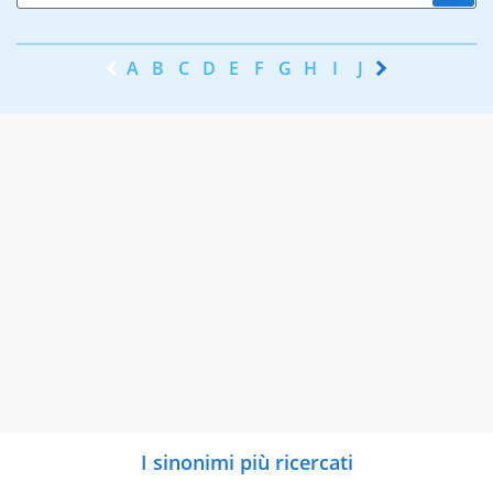
A
B
C
D
E
F
G
H
I
J
K
L
M
N
I sinonimi più ricercati