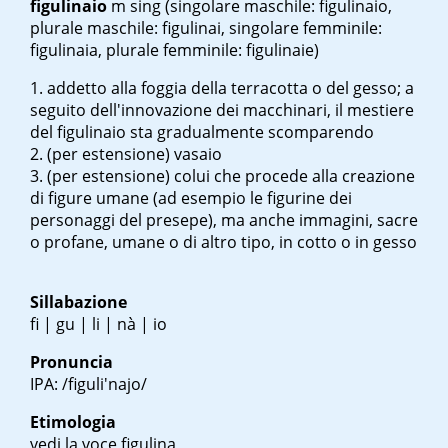
figulinaio
m sing
(singolare maschile: figulinaio,
plurale maschile: figulinai, singolare femminile:
figulinaia, plurale femminile: figulinaie)
addetto alla foggia della terracotta o del gesso; a
seguito dell'innovazione dei macchinari, il mestiere
del figulinaio sta gradualmente scomparendo
(per estensione) vasaio
(per estensione) colui che procede alla creazione
di figure umane (ad esempio le figurine dei
personaggi del presepe), ma anche immagini, sacre
o profane, umane o di altro tipo, in cotto o in gesso
Sillabazione
fi | gu | li | nà | io
Pronuncia
IPA: /figuli'najo/
Etimologia
vedi la voce figulina