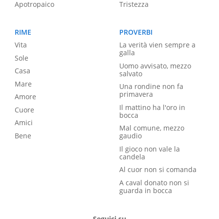
Apotropaico
Tristezza
RIME
PROVERBI
Vita
La verità vien sempre a
galla
Sole
Uomo avvisato, mezzo
Casa
salvato
Mare
Una rondine non fa
primavera
Amore
Il mattino ha l'oro in
Cuore
bocca
Amici
Mal comune, mezzo
Bene
gaudio
Il gioco non vale la
candela
Al cuor non si comanda
A caval donato non si
guarda in bocca
Seguici su