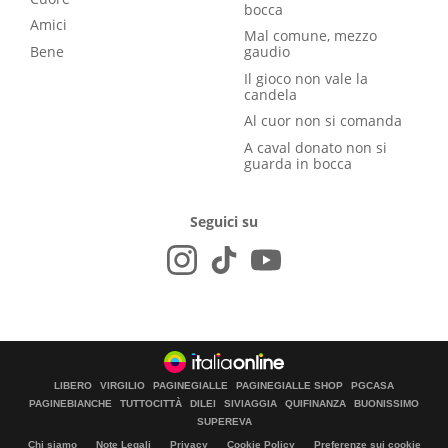
bocca
Amici
Mal comune, mezzo
Bene
gaudio
Il gioco non vale la
candela
Al cuor non si comanda
A caval donato non si
guarda in bocca
Seguici su
LIBERO
VIRGILIO
PAGINEGIALLE
PAGINEGIALLE SHOP
PGCASA
PAGINEBIANCHE
TUTTOCITTÀ
DILEI
SIVIAGGIA
QUIFINANZA
BUONISSIMO
SUPEREVA
Chi siamo
Note Legali
Privacy
Cookie Policy
Preferenze sui cookie