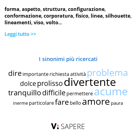
forma
,
aspetto
,
struttura
,
configurazione
,
conformazione
,
corporatura
,
fisico
,
linea
,
silhouette
,
lineamenti
,
viso
,
volto
...
Leggi tutto >>
I sinonimi più ricercati
problema
dire
importante
richiesta
attività
divertente
prolisso
dolce
acume
tranquillo
difficile
permettere
amore
fare
particolare
bello
inerme
paura
SAPERE