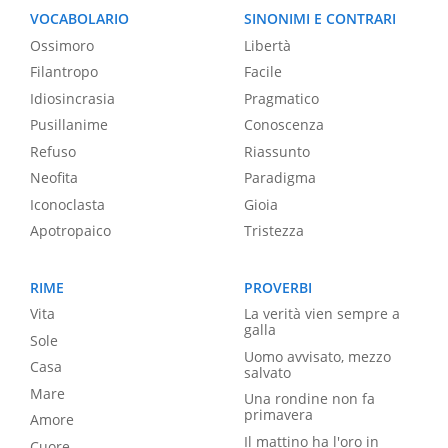
VOCABOLARIO
SINONIMI E CONTRARI
Ossimoro
Libertà
Filantropo
Facile
Idiosincrasia
Pragmatico
Pusillanime
Conoscenza
Refuso
Riassunto
Neofita
Paradigma
Iconoclasta
Gioia
Apotropaico
Tristezza
RIME
PROVERBI
Vita
La verità vien sempre a
galla
Sole
Uomo avvisato, mezzo
Casa
salvato
Mare
Una rondine non fa
primavera
Amore
Il mattino ha l'oro in
Cuore