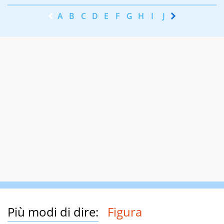
A
B
C
D
E
F
G
H
I
J
K
L
M
N
Più modi di dire:
Figura