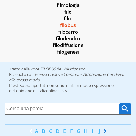
filmologia
filo
filo-
filobus
filocarro
filodendro
filodiffusione
filogenesi
Tratto dalla voce
FILOBUS
del
Wikizionario
Rilasciato con
licenza Creative Commons Attribuzione-Condividi
allo stesso modo
I testi sopra riportati non sono in alcun modo espressione
dell’opinione di Italiaonline S.p.A.
A
B
C
D
E
F
G
H
I
J
K
L
M
N