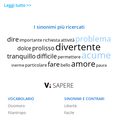
Leggi tutto >>
I sinonimi più ricercati
problema
dire
importante
richiesta
attività
divertente
prolisso
dolce
acume
tranquillo
difficile
permettere
amore
fare
particolare
bello
inerme
paura
SAPERE
VOCABOLARIO
SINONIMI E CONTRARI
Ossimoro
Libertà
Filantropo
Facile