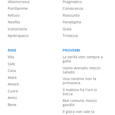
Idiosincrasia
Pragmatico
Pusillanime
Conoscenza
Refuso
Riassunto
Neofita
Paradigma
Iconoclasta
Gioia
Apotropaico
Tristezza
RIME
PROVERBI
Vita
La verità vien sempre a
galla
Sole
Uomo avvisato, mezzo
Casa
salvato
Mare
Una rondine non fa
primavera
Amore
Il mattino ha l'oro in
Cuore
bocca
Amici
Mal comune, mezzo
Bene
gaudio
Il gioco non vale la