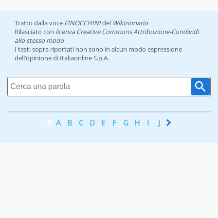
Tratto dalla voce
FINOCCHINI
del
Wikizionario
Rilasciato con
licenza Creative Commons Attribuzione-Condividi
allo stesso modo
I testi sopra riportati non sono in alcun modo espressione
dell’opinione di Italiaonline S.p.A.
A
B
C
D
E
F
G
H
I
J
K
L
M
N