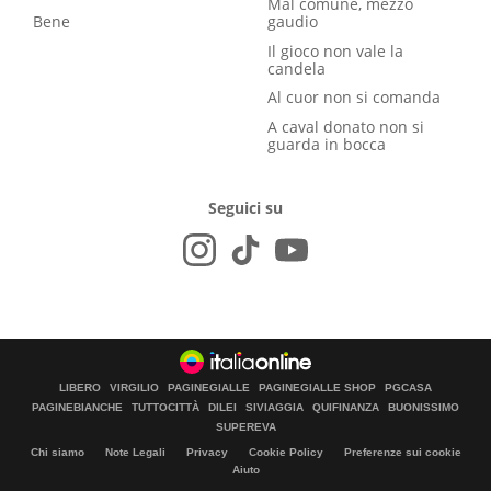
Mal comune, mezzo
Bene
gaudio
Il gioco non vale la
candela
Al cuor non si comanda
A caval donato non si
guarda in bocca
Seguici su
LIBERO
VIRGILIO
PAGINEGIALLE
PAGINEGIALLE SHOP
PGCASA
PAGINEBIANCHE
TUTTOCITTÀ
DILEI
SIVIAGGIA
QUIFINANZA
BUONISSIMO
SUPEREVA
Chi siamo
Note Legali
Privacy
Cookie Policy
Preferenze sui cookie
Aiuto