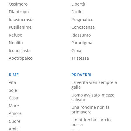
Ossimoro
Libertà
Filantropo
Facile
Idiosincrasia
Pragmatico
Pusillanime
Conoscenza
Refuso
Riassunto
Neofita
Paradigma
Iconoclasta
Gioia
Apotropaico
Tristezza
RIME
PROVERBI
Vita
La verità vien sempre a
galla
Sole
Uomo avvisato, mezzo
Casa
salvato
Mare
Una rondine non fa
primavera
Amore
Il mattino ha l'oro in
Cuore
bocca
Amici