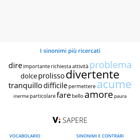
I sinonimi più ricercati
problema
dire
importante
richiesta
attività
divertente
prolisso
dolce
acume
tranquillo
difficile
permettere
amore
fare
particolare
bello
inerme
paura
SAPERE
VOCABOLARIO
SINONIMI E CONTRARI